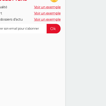
alité
Voir un exemple
rt
Voir un exemple
dossiers d'actu
Voir un exemple