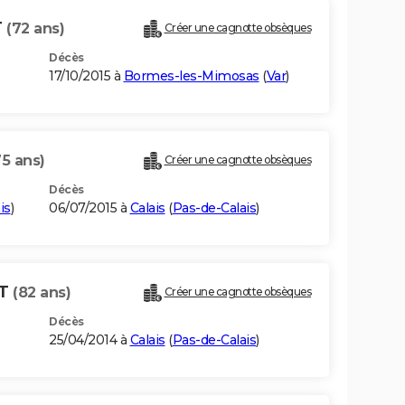
T
(72 ans)
Créer une cagnotte obsèques
Décès
17/10/2015 à
Bormes-les-Mimosas
(
Var
)
75 ans)
Créer une cagnotte obsèques
Décès
is
)
06/07/2015 à
Calais
(
Pas-de-Calais
)
RT
(82 ans)
Créer une cagnotte obsèques
Décès
25/04/2014 à
Calais
(
Pas-de-Calais
)