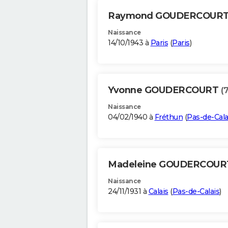
Raymond GOUDERCOUR
Naissance
14/10/1943 à
Paris
(
Paris
)
Yvonne GOUDERCOURT
(
Naissance
04/02/1940 à
Fréthun
(
Pas-de-Cala
Madeleine GOUDERCOU
Naissance
24/11/1931 à
Calais
(
Pas-de-Calais
)