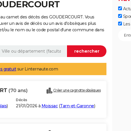
 GOUDERCOURT
Actu
Spo
e au carnet des décès des GOUDERCOURT. Vous
uver un avis de décès ou un avis d'obsèques plus
Les 
 et/ou le nom ou le code postal d'une commune dans
s gratuit
sur Linternaute.com
URT
(70 ans)
Créer une cagnotte obsèques
Décès
lais
)
21/01/2026 à
Moissac
(
Tarn-et-Garonne
)