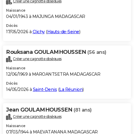
Créer une cagnotte obsèques
City break
Voyage de noces
Climat
Destinations
Voyage nature
Forum
+
PHOTO
Naissance
04/01/1943 à MAJUNGA MADAGASCAR
GUIDES D'ACHAT
Décès
17/05/2026 à
Clichy
(
Hauts-de-Seine
)
BONS PLANS
CARTE DE VOEUX
Rouksana GOULAMHOUSSEN
(56 ans)
Carte Bonne année
Carte Pâques
Carte de Noël
Carte Saint-Valentin
Carte d'anniversaire
DICTIONNAIRE
Créer une cagnotte obsèques
Biographies
Expressions
Dictionnaire
Citations
Proverbes
PROGRAMME TV
Naissance
12/06/1969 à MAROANTSETRA MADAGASCAR
COPAINS D'AVANT
Décès
14/05/2026 à
Saint-Denis
(
La Réunion
)
Se connecter
Collèges
Universités
Service militaire
S'inscrire
Lycées
Primaires
Entreprises
Avis de recherche
AVIS DE DÉCÈS
FORUM
Jean GOULAMHOUSSEN
(81 ans)
Lifestyle
Sport
Television
Cinema
Bricolage
Culture
Auto
Voyage
Créer une cagnotte obsèques
Naissance
07/03/1944 à MAEVATANANA MADAGASCAR