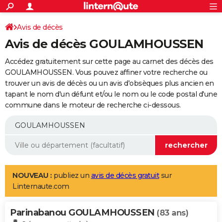
ACTUALITÉS
Connexion
S'inscrire
Avis de décès
Rechercher
Société
Education
Villes
Politique
Faits Divers
Monde
+
SPORT
Avis de décès GOULAMHOUSSEN
Football
Cyclisme
Forum
Coupe du monde 2026
Tennis
Rugby
CULTURE
Accédez gratuitement sur cette page au carnet des décès des
TNT
Cinéma
Musique
Programme TV
Streaming
Sorties cinéma
+
GOULAMHOUSSEN. Vous pouvez affiner votre recherche ou
FINANCE
trouver un avis de décès ou un avis d'obsèques plus ancien en
Impôts
Immobilier
Banque
Crédit
Retraite
Epargne
Risques naturels par ville
Assurance
AUTO
tapant le nom d'un défunt et/ou le nom ou le code postal d'une
commune dans le moteur de recherche ci-dessous.
Réserver un essai
Berlines
Forum auto
Essais
Citadines
SUV
+
HIGH-TECH
Meilleur smartphone
Ordinateurs
Guide high-tech
Mobiles
Internet
Jeux vidéo
+
BRICOLAGE
Aménagement intérieur
Cuisine
Jardinage
+
Forum
Extérieur
Salle de bains
Rangement
WEEK-END
Escapades
Expositions
Week-end nature
Guides de France
Patrimoine
Musées
+
LIFESTYLE
NOUVEAU :
publiez un
avis de décès gratuit
sur
Linternaute.com
Bien-être
Mode
+
Art de vivre
Loisirs
Modes de vie
SANTE
Parinabanou GOULAMHOUSSEN
Guide de la santé
Médicaments
+
Alimentation
Maladies
Sommeil
(83 ans)
VOYAGE