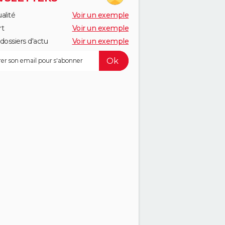
alité
Voir un exemple
rt
Voir un exemple
dossiers d'actu
Voir un exemple