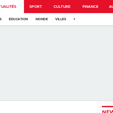
TUALITÉS
SPORT
CULTURE
FINANCE
A
S
EDUCATION
MONDE
VILLES
+
NEW