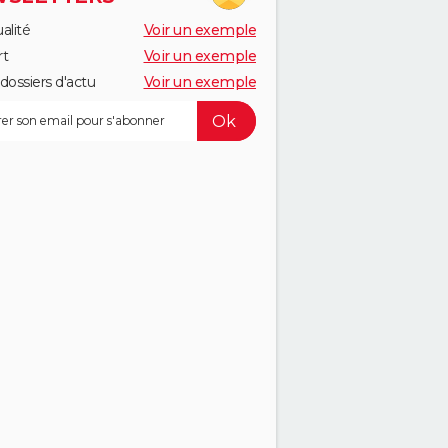
alité
Voir un exemple
rt
Voir un exemple
dossiers d'actu
Voir un exemple