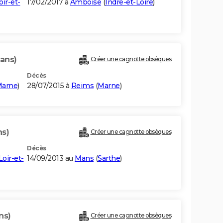
oir-et-
17/02/2017 à
Amboise
(
Indre-et-Loire
)
 ans)
Créer une cagnotte obsèques
Décès
arne
)
28/07/2015 à
Reims
(
Marne
)
ns)
Créer une cagnotte obsèques
Décès
Loir-et-
14/09/2013 au
Mans
(
Sarthe
)
ns)
Créer une cagnotte obsèques