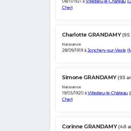
08/11/1921 à
Villedieu-le-Château
(
L
Cher
)
Charlotte GRANDAMY
(95
Naissance
28/09/1919 à
Jonchery-sur-Vesle
(
M
Simone GRANDAMY
(93 a
Naissance
19/03/1920 à
Villedieu-le-Château
(
Cher
)
Corinne GRANDAMY
(48 a