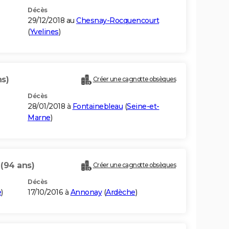
Décès
29/12/2018 au
Chesnay-Rocquencourt
(
Yvelines
)
ns)
Créer une cagnotte obsèques
Décès
28/01/2018 à
Fontainebleau
(
Seine-et-
Marne
)
E
(94 ans)
Créer une cagnotte obsèques
Décès
e
)
17/10/2016 à
Annonay
(
Ardèche
)