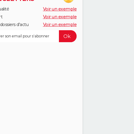
alité
Voir un exemple
rt
Voir un exemple
dossiers d'actu
Voir un exemple