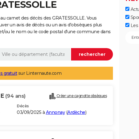
GRATESSOLLE
Actu
Spo
e au carnet des décès des GRATESSOLLE. Vous
uver un avis de décès ou un avis d'obsèques plus
Les 
 et/ou le nom ou le code postal d'une commune dans
s gratuit
sur Linternaute.com
LE
(94 ans)
Créer une cagnotte obsèques
Décès
)
03/09/2025 à
Annonay
(
Ardèche
)