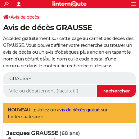
ACTUALITÉS
Connexion
S'inscrire
Avis de décès
Rechercher
Société
Education
Villes
Politique
Faits Divers
Monde
+
SPORT
Avis de décès GRAUSSE
Football
Cyclisme
Forum
Coupe du monde 2026
Tennis
Rugby
CULTURE
Accédez gratuitement sur cette page au carnet des décès des
TNT
Cinéma
Musique
Programme TV
Streaming
Sorties cinéma
+
GRAUSSE. Vous pouvez affiner votre recherche ou trouver un
FINANCE
avis de décès ou un avis d'obsèques plus ancien en tapant le
Impôts
Immobilier
Banque
Crédit
Retraite
Epargne
Risques naturels par ville
Assurance
AUTO
nom d'un défunt et/ou le nom ou le code postal d'une
commune dans le moteur de recherche ci-dessous.
Réserver un essai
Berlines
Forum auto
Essais
Citadines
SUV
+
HIGH-TECH
Meilleur smartphone
Ordinateurs
Guide high-tech
Mobiles
Internet
Jeux vidéo
+
BRICOLAGE
Aménagement intérieur
Cuisine
Jardinage
+
Forum
Extérieur
Salle de bains
Rangement
WEEK-END
Escapades
Expositions
Week-end nature
Guides de France
Patrimoine
Musées
+
LIFESTYLE
NOUVEAU :
publiez un
avis de décès gratuit
sur
Linternaute.com
Bien-être
Mode
+
Art de vivre
Loisirs
Modes de vie
SANTE
Jacques GRAUSSE
Guide de la santé
Médicaments
+
Alimentation
Maladies
Sommeil
(68 ans)
VOYAGE