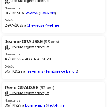
Créer une cagnotte obsèques
City break
Voyage de noces
Climat
Destinations
Voyage nature
Forum
+
PHOTO
Naissance
06/11/1956 à
Saverne
(
Bas-Rhin
)
GUIDES D'ACHAT
Décès
24/07/2025 à
Chevreuse
(
Yvelines
)
BONS PLANS
CARTE DE VOEUX
Jeanne GRAUSSE
(93 ans)
Carte Bonne année
Carte Pâques
Carte de Noël
Carte Saint-Valentin
Carte d'anniversaire
DICTIONNAIRE
Créer une cagnotte obsèques
Biographies
Expressions
Dictionnaire
Citations
Proverbes
PROGRAMME TV
Naissance
16/10/1929 à ALGER ALGERIE
COPAINS D'AVANT
Décès
30/11/2022 à
Trévenans
(
Territoire de Belfort
)
Se connecter
Collèges
Universités
Service militaire
S'inscrire
Lycées
Primaires
Entreprises
Avis de recherche
AVIS DE DÉCÈS
FORUM
Rene GRAUSSE
(92 ans)
Lifestyle
Sport
Television
Cinema
Bricolage
Culture
Auto
Voyage
Créer une cagnotte obsèques
Naissance
09/11/1927 à
Durmenach
(
Haut-Rhin
)