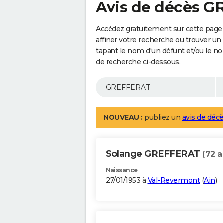
Avis de décès 
Accédez gratuitement sur cette pag
affiner votre recherche ou trouver un
tapant le nom d'un défunt et/ou le 
de recherche ci-dessous.
NOUVEAU :
publiez un
avis de décè
Solange GREFFERAT
(72 a
Naissance
27/01/1953 à
Val-Revermont
(
Ain
)