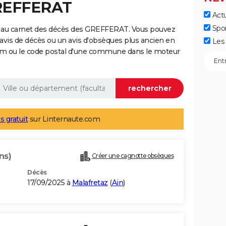
GREFFERAT
Actu
Spo
e au carnet des décès des GREFFERAT. Vous pouvez
 avis de décès ou un avis d'obsèques plus ancien en
Les 
nom ou le code postal d'une commune dans le moteur
s gratuit
sur Linternaute.com
ns)
Créer une cagnotte obsèques
Décès
17/09/2025 à
Malafretaz
(
Ain
)