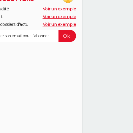
alité
Voir un exemple
rt
Voir un exemple
dossiers d'actu
Voir un exemple