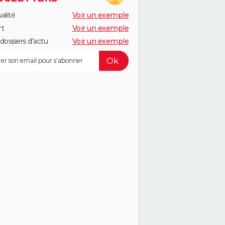
alité
Voir un exemple
rt
Voir un exemple
dossiers d'actu
Voir un exemple