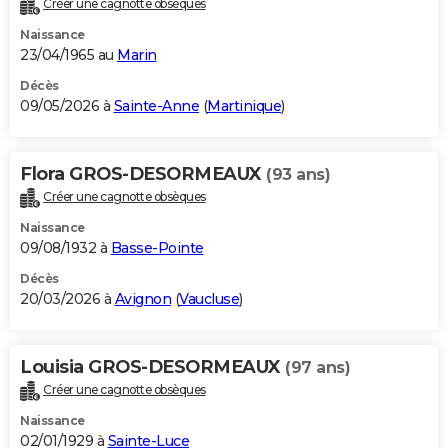
Créer une cagnotte obsèques
City break
Voyage de noces
Climat
Destinations
Voyage nature
Forum
+
PHOTO
Naissance
23/04/1965 au
Marin
GUIDES D'ACHAT
Décès
09/05/2026 à
Sainte-Anne
(
Martinique
)
BONS PLANS
CARTE DE VOEUX
Flora GROS-DESORMEAUX
(93 ans)
Carte Bonne année
Carte Pâques
Carte de Noël
Carte Saint-Valentin
Carte d'anniversaire
DICTIONNAIRE
Créer une cagnotte obsèques
Biographies
Expressions
Dictionnaire
Citations
Proverbes
PROGRAMME TV
Naissance
09/08/1932 à
Basse-Pointe
COPAINS D'AVANT
Décès
20/03/2026 à
Avignon
(
Vaucluse
)
Se connecter
Collèges
Universités
Service militaire
S'inscrire
Lycées
Primaires
Entreprises
Avis de recherche
AVIS DE DÉCÈS
FORUM
Louisia GROS-DESORMEAUX
(97 ans)
Lifestyle
Sport
Television
Cinema
Bricolage
Culture
Auto
Voyage
Créer une cagnotte obsèques
Naissance
02/01/1929 à
Sainte-Luce