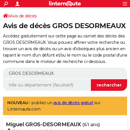
ACTUALITÉS
Connexion
S'inscrire
Avis de décès
Rechercher
Société
Education
Villes
Politique
Faits Divers
Monde
+
SPORT
Avis de décès GROS DESORMEAUX
Football
Cyclisme
Forum
Coupe du monde 2026
Tennis
Rugby
CULTURE
Accédez gratuitement sur cette page au carnet des décès des
TNT
Cinéma
Musique
Programme TV
Streaming
Sorties cinéma
+
GROS DESORMEAUX. Vous pouvez affiner votre recherche ou
FINANCE
trouver un avis de décès ou un avis d'obsèques plus ancien en
Impôts
Immobilier
Banque
Crédit
Retraite
Epargne
Risques naturels par ville
Assurance
AUTO
tapant le nom d'un défunt et/ou le nom ou le code postal d'une
commune dans le moteur de recherche ci-dessous.
Réserver un essai
Berlines
Forum auto
Essais
Citadines
SUV
+
HIGH-TECH
Meilleur smartphone
Ordinateurs
Guide high-tech
Mobiles
Internet
Jeux vidéo
+
BRICOLAGE
Aménagement intérieur
Cuisine
Jardinage
+
Forum
Extérieur
Salle de bains
Rangement
WEEK-END
Escapades
Expositions
Week-end nature
Guides de France
Patrimoine
Musées
+
LIFESTYLE
NOUVEAU :
publiez un
avis de décès gratuit
sur
Linternaute.com
Bien-être
Mode
+
Art de vivre
Loisirs
Modes de vie
SANTE
Miguel GROS-DESORMEAUX
Guide de la santé
Médicaments
+
Alimentation
Maladies
Sommeil
(61 ans)
VOYAGE