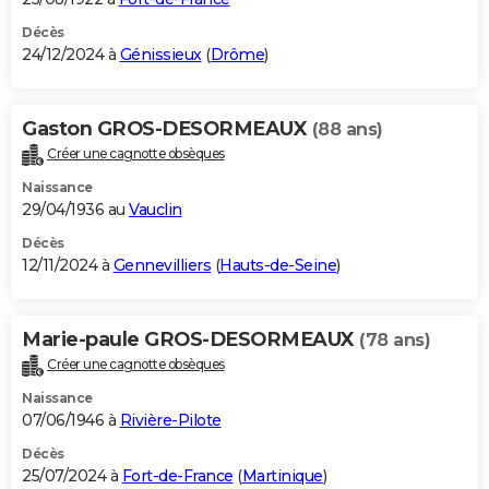
Décès
24/12/2024 à
Génissieux
(
Drôme
)
Gaston GROS-DESORMEAUX
(88 ans)
Créer une cagnotte obsèques
Naissance
29/04/1936 au
Vauclin
Décès
12/11/2024 à
Gennevilliers
(
Hauts-de-Seine
)
Marie-paule GROS-DESORMEAUX
(78 ans)
Créer une cagnotte obsèques
Naissance
07/06/1946 à
Rivière-Pilote
Décès
25/07/2024 à
Fort-de-France
(
Martinique
)