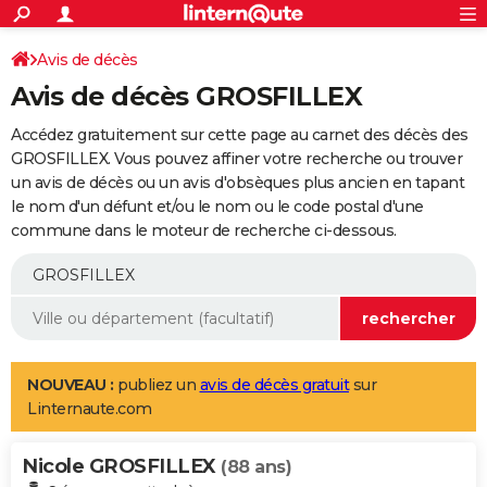
ACTUALITÉS
Connexion
S'inscrire
Avis de décès
Rechercher
Société
Education
Villes
Politique
Faits Divers
Monde
+
SPORT
Avis de décès GROSFILLEX
Football
Cyclisme
Forum
Coupe du monde 2026
Tennis
Rugby
CULTURE
Accédez gratuitement sur cette page au carnet des décès des
TNT
Cinéma
Musique
Programme TV
Streaming
Sorties cinéma
+
GROSFILLEX. Vous pouvez affiner votre recherche ou trouver
FINANCE
un avis de décès ou un avis d'obsèques plus ancien en tapant
Impôts
Immobilier
Banque
Crédit
Retraite
Epargne
Risques naturels par ville
Assurance
AUTO
le nom d'un défunt et/ou le nom ou le code postal d'une
commune dans le moteur de recherche ci-dessous.
Réserver un essai
Berlines
Forum auto
Essais
Citadines
SUV
+
HIGH-TECH
Meilleur smartphone
Ordinateurs
Guide high-tech
Mobiles
Internet
Jeux vidéo
+
BRICOLAGE
Aménagement intérieur
Cuisine
Jardinage
+
Forum
Extérieur
Salle de bains
Rangement
WEEK-END
Escapades
Expositions
Week-end nature
Guides de France
Patrimoine
Musées
+
LIFESTYLE
NOUVEAU :
publiez un
avis de décès gratuit
sur
Linternaute.com
Bien-être
Mode
+
Art de vivre
Loisirs
Modes de vie
SANTE
Nicole GROSFILLEX
Guide de la santé
Médicaments
+
Alimentation
Maladies
Sommeil
(88 ans)
VOYAGE