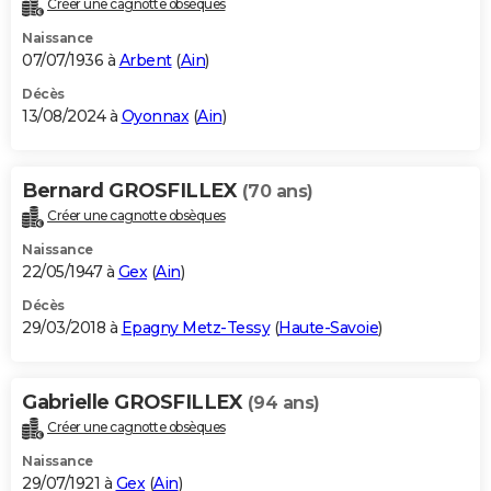
Créer une cagnotte obsèques
City break
Voyage de noces
Climat
Destinations
Voyage nature
Forum
+
PHOTO
Naissance
07/07/1936 à
Arbent
(
Ain
)
GUIDES D'ACHAT
Décès
13/08/2024 à
Oyonnax
(
Ain
)
BONS PLANS
CARTE DE VOEUX
Bernard GROSFILLEX
(70 ans)
Carte Bonne année
Carte Pâques
Carte de Noël
Carte Saint-Valentin
Carte d'anniversaire
DICTIONNAIRE
Créer une cagnotte obsèques
Biographies
Expressions
Dictionnaire
Citations
Proverbes
PROGRAMME TV
Naissance
22/05/1947 à
Gex
(
Ain
)
COPAINS D'AVANT
Décès
29/03/2018 à
Epagny Metz-Tessy
(
Haute-Savoie
)
Se connecter
Collèges
Universités
Service militaire
S'inscrire
Lycées
Primaires
Entreprises
Avis de recherche
AVIS DE DÉCÈS
FORUM
Gabrielle GROSFILLEX
(94 ans)
Lifestyle
Sport
Television
Cinema
Bricolage
Culture
Auto
Voyage
Créer une cagnotte obsèques
Naissance
29/07/1921 à
Gex
(
Ain
)