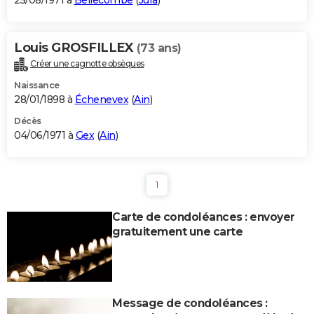
25/08/1971 à
Bellecombe
(
Jura
)
Louis GROSFILLEX
(73 ans)
Créer une cagnotte obsèques
Naissance
28/01/1898 à
Échenevex
(
Ain
)
Décès
04/06/1971 à
Gex
(
Ain
)
1
Carte de condoléances : envoyer
gratuitement une carte
Message de condoléances :