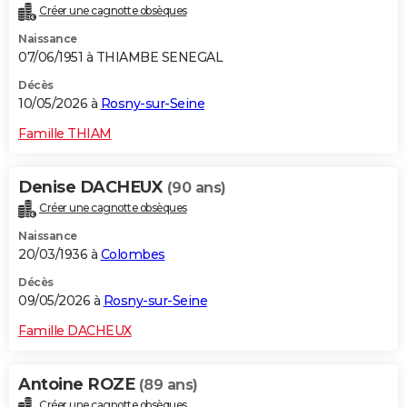
Créer une cagnotte obsèques
City break
Voyage de noces
Climat
Destinations
Voyage nature
Forum
+
PHOTO
Naissance
07/06/1951 à THIAMBE SENEGAL
GUIDES D'ACHAT
Décès
BONS PLANS
10/05/2026 à
Rosny-sur-Seine
CARTE DE VOEUX
Famille THIAM
Carte Bonne année
Carte Pâques
Carte de Noël
Carte Saint-Valentin
Carte d'anniversaire
DICTIONNAIRE
Denise DACHEUX
(90 ans)
Biographies
Expressions
Dictionnaire
Citations
Proverbes
PROGRAMME TV
Créer une cagnotte obsèques
Naissance
COPAINS D'AVANT
20/03/1936 à
Colombes
Se connecter
Collèges
Universités
Service militaire
S'inscrire
Lycées
Primaires
Entreprises
Avis de recherche
AVIS DE DÉCÈS
Décès
09/05/2026 à
Rosny-sur-Seine
FORUM
Famille DACHEUX
Lifestyle
Sport
Television
Cinema
Bricolage
Culture
Auto
Voyage
Antoine ROZE
(89 ans)
Créer une cagnotte obsèques