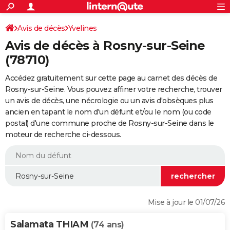
ACTUALITÉS
Connexion
S'inscrire
Avis de décès
Yvelines
Rechercher
Société
Education
Villes
Politique
Faits Divers
Monde
+
SPORT
Avis de décès à Rosny-sur-Seine
Football
Cyclisme
Forum
Coupe du monde 2026
Tennis
Rugby
CULTURE
(78710)
TNT
Cinéma
Musique
Programme TV
Streaming
Sorties cinéma
+
FINANCE
Accédez gratuitement sur cette page au carnet des décès de
Rosny-sur-Seine. Vous pouvez affiner votre recherche, trouver
Impôts
Immobilier
Banque
Crédit
Retraite
Epargne
Risques naturels par ville
Assurance
AUTO
un avis de décès, une nécrologie ou un avis d'obsèques plus
ancien en tapant le nom d'un défunt et/ou le nom (ou code
Réserver un essai
Berlines
Forum auto
Essais
Citadines
SUV
+
HIGH-TECH
postal) d'une commune proche de Rosny-sur-Seine dans le
moteur de recherche ci-dessous.
Meilleur smartphone
Ordinateurs
Guide high-tech
Mobiles
Internet
Jeux vidéo
+
BRICOLAGE
Aménagement intérieur
Cuisine
Jardinage
+
Forum
Extérieur
Salle de bains
Rangement
WEEK-END
Escapades
Expositions
Week-end nature
Guides de France
Patrimoine
Musées
+
LIFESTYLE
Bien-être
Mode
+
Art de vivre
Loisirs
Modes de vie
SANTE
Mise à jour le 01/07/26
Guide de la santé
Médicaments
+
Alimentation
Maladies
Sommeil
VOYAGE
Salamata THIAM
(74 ans)