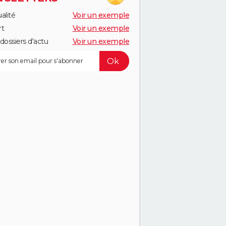
alité
Voir un exemple
rt
Voir un exemple
dossiers d'actu
Voir un exemple