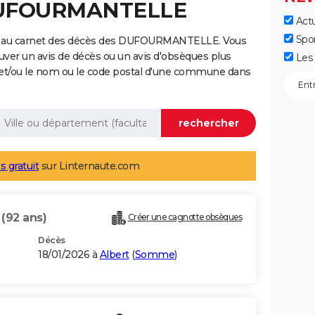
 DUFOURMANTELLE
Actu
Spo
ge au carnet des décès des DUFOURMANTELLE. Vous
uver un avis de décès ou un avis d'obsèques plus
Les 
 et/ou le nom ou le code postal d'une commune dans
s gratuit
sur Linternaute.com
E
(92 ans)
Créer une cagnotte obsèques
Décès
18/01/2026 à
Albert
(
Somme
)