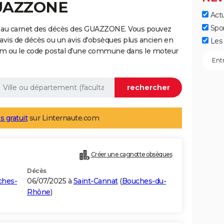
GUAZZONE
Actu
Spo
e au carnet des décès des GUAZZONE. Vous pouvez
 avis de décès ou un avis d'obsèques plus ancien en
Les 
nom ou le code postal d'une commune dans le moteur
s gratuit
sur Linternaute.com
Créer une cagnotte obsèques
Décès
ches-
06/07/2025 à
Saint-Cannat
(
Bouches-du-
Rhône
)