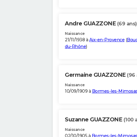
Andre GUAZZONE
(69 ans)
Naissance
21/11/1938 à
Aix-en-Provence
(
Bouc
du-Rhône
)
Germaine GUAZZONE
(96 
Naissance
10/09/1909 à
Bormes-les-Mimosa
Suzanne GUAZZONE
(100 
Naissance
02/10/1905 à
Bormes-les-Mimosa