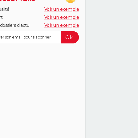
alité
Voir un exemple
rt
Voir un exemple
dossiers d'actu
Voir un exemple