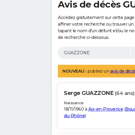
Avis de décès 
Accédez gratuitement sur cette pag
affiner votre recherche ou trouver un
tapant le nom d'un défunt et/ou le 
de recherche ci-dessous.
NOUVEAU :
publiez un
avis de décè
Serge GUAZZONE
(64 ans)
Naissance
18/11/1960 à
Aix-en-Provence
(
Bou
du-Rhône
)