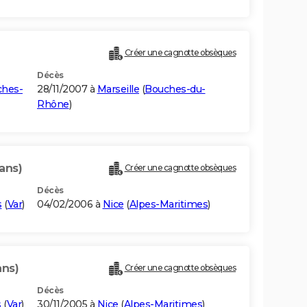
Créer une cagnotte obsèques
Décès
hes-
28/11/2007 à
Marseille
(
Bouches-du-
Rhône
)
ans)
Créer une cagnotte obsèques
Décès
s
(
Var
)
04/02/2006 à
Nice
(
Alpes-Maritimes
)
ans)
Créer une cagnotte obsèques
Décès
s
(
Var
)
30/11/2005 à
Nice
(
Alpes-Maritimes
)