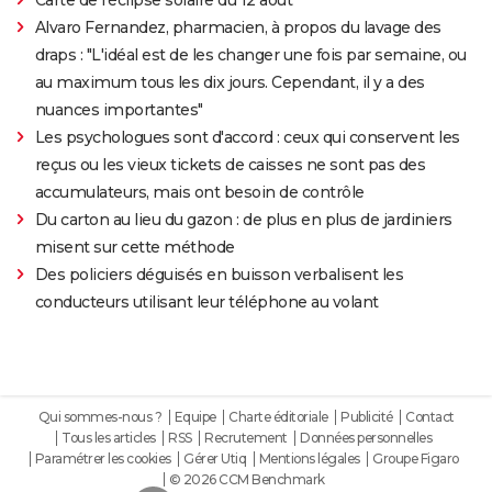
Carte de l'éclipse solaire du 12 août
Alvaro Fernandez, pharmacien, à propos du lavage des
draps : "L'idéal est de les changer une fois par semaine, ou
au maximum tous les dix jours. Cependant, il y a des
nuances importantes"
Les psychologues sont d'accord : ceux qui conservent les
reçus ou les vieux tickets de caisses ne sont pas des
accumulateurs, mais ont besoin de contrôle
Du carton au lieu du gazon : de plus en plus de jardiniers
misent sur cette méthode
Des policiers déguisés en buisson verbalisent les
conducteurs utilisant leur téléphone au volant
Qui sommes-nous ?
Equipe
Charte éditoriale
Publicité
Contact
Tous les articles
RSS
Recrutement
Données personnelles
Paramétrer les cookies
Gérer Utiq
Mentions légales
Groupe Figaro
© 2026 CCM Benchmark