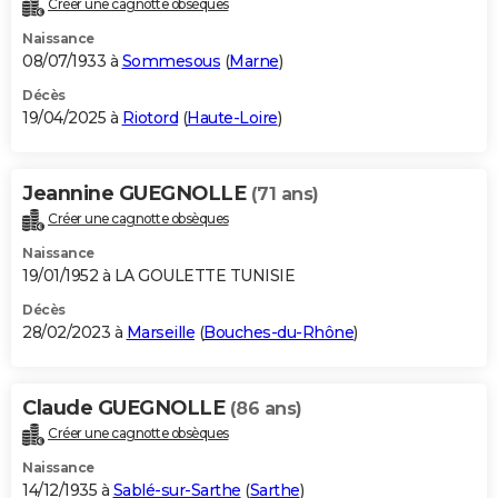
Créer une cagnotte obsèques
City break
Voyage de noces
Climat
Destinations
Voyage nature
Forum
+
PHOTO
Naissance
08/07/1933 à
Sommesous
(
Marne
)
GUIDES D'ACHAT
Décès
19/04/2025 à
Riotord
(
Haute-Loire
)
BONS PLANS
CARTE DE VOEUX
Jeannine GUEGNOLLE
(71 ans)
Carte Bonne année
Carte Pâques
Carte de Noël
Carte Saint-Valentin
Carte d'anniversaire
DICTIONNAIRE
Créer une cagnotte obsèques
Biographies
Expressions
Dictionnaire
Citations
Proverbes
PROGRAMME TV
Naissance
19/01/1952 à LA GOULETTE TUNISIE
COPAINS D'AVANT
Décès
28/02/2023 à
Marseille
(
Bouches-du-Rhône
)
Se connecter
Collèges
Universités
Service militaire
S'inscrire
Lycées
Primaires
Entreprises
Avis de recherche
AVIS DE DÉCÈS
FORUM
Claude GUEGNOLLE
(86 ans)
Lifestyle
Sport
Television
Cinema
Bricolage
Culture
Auto
Voyage
Créer une cagnotte obsèques
Naissance
14/12/1935 à
Sablé-sur-Sarthe
(
Sarthe
)