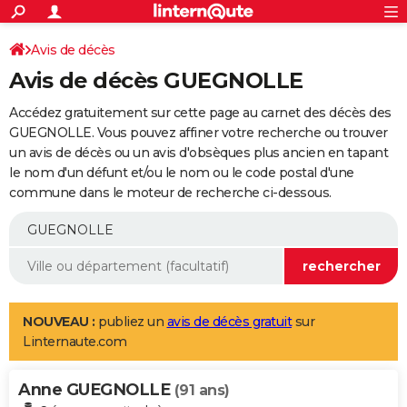
ACTUALITÉS
Connexion
S'inscrire
Avis de décès
Rechercher
Société
Education
Villes
Politique
Faits Divers
Monde
+
SPORT
Avis de décès GUEGNOLLE
Football
Cyclisme
Forum
Coupe du monde 2026
Tennis
Rugby
CULTURE
Accédez gratuitement sur cette page au carnet des décès des
TNT
Cinéma
Musique
Programme TV
Streaming
Sorties cinéma
+
GUEGNOLLE. Vous pouvez affiner votre recherche ou trouver
FINANCE
un avis de décès ou un avis d'obsèques plus ancien en tapant
Impôts
Immobilier
Banque
Crédit
Retraite
Epargne
Risques naturels par ville
Assurance
AUTO
le nom d'un défunt et/ou le nom ou le code postal d'une
commune dans le moteur de recherche ci-dessous.
Réserver un essai
Berlines
Forum auto
Essais
Citadines
SUV
+
HIGH-TECH
Meilleur smartphone
Ordinateurs
Guide high-tech
Mobiles
Internet
Jeux vidéo
+
BRICOLAGE
Aménagement intérieur
Cuisine
Jardinage
+
Forum
Extérieur
Salle de bains
Rangement
WEEK-END
Escapades
Expositions
Week-end nature
Guides de France
Patrimoine
Musées
+
LIFESTYLE
NOUVEAU :
publiez un
avis de décès gratuit
sur
Linternaute.com
Bien-être
Mode
+
Art de vivre
Loisirs
Modes de vie
SANTE
Anne GUEGNOLLE
Guide de la santé
Médicaments
+
Alimentation
Maladies
Sommeil
(91 ans)
VOYAGE