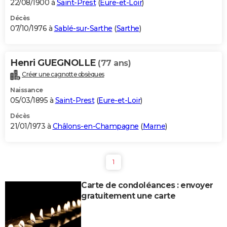
22/08/1900 à
Saint-Prest
(
Eure-et-Loir
)
Décès
07/10/1976 à
Sablé-sur-Sarthe
(
Sarthe
)
Henri GUEGNOLLE
(77 ans)
Créer une cagnotte obsèques
Naissance
05/03/1895 à
Saint-Prest
(
Eure-et-Loir
)
Décès
21/01/1973 à
Châlons-en-Champagne
(
Marne
)
1
Carte de condoléances : envoyer
gratuitement une carte