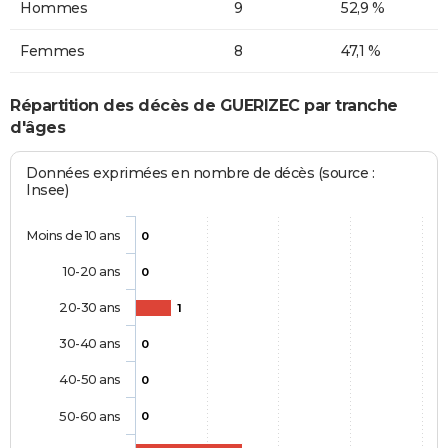
Hommes
9
52,9 %
Femmes
8
47,1 %
Répartition des décès de GUERIZEC par tranche
d'âges
Données exprimées en nombre de décès (source :
Insee)
Moins de 10 ans
0
10-20 ans
0
20-30 ans
1
30-40 ans
0
40-50 ans
0
50-60 ans
0