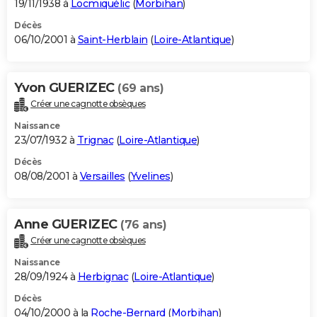
19/11/1938 à
Locmiquélic
(
Morbihan
)
Décès
06/10/2001 à
Saint-Herblain
(
Loire-Atlantique
)
Yvon GUERIZEC
(69 ans)
Créer une cagnotte obsèques
Naissance
23/07/1932 à
Trignac
(
Loire-Atlantique
)
Décès
08/08/2001 à
Versailles
(
Yvelines
)
Anne GUERIZEC
(76 ans)
Créer une cagnotte obsèques
Naissance
28/09/1924 à
Herbignac
(
Loire-Atlantique
)
Décès
04/10/2000 à la
Roche-Bernard
(
Morbihan
)