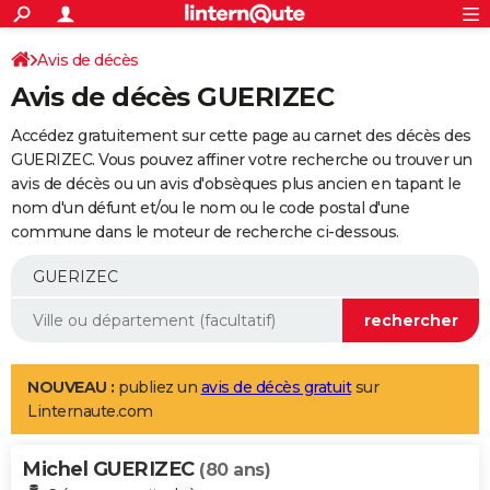
ACTUALITÉS
Connexion
S'inscrire
Avis de décès
Rechercher
Société
Education
Villes
Politique
Faits Divers
Monde
+
SPORT
Avis de décès GUERIZEC
Football
Cyclisme
Forum
Coupe du monde 2026
Tennis
Rugby
CULTURE
Accédez gratuitement sur cette page au carnet des décès des
TNT
Cinéma
Musique
Programme TV
Streaming
Sorties cinéma
+
GUERIZEC. Vous pouvez affiner votre recherche ou trouver un
FINANCE
avis de décès ou un avis d'obsèques plus ancien en tapant le
Impôts
Immobilier
Banque
Crédit
Retraite
Epargne
Risques naturels par ville
Assurance
AUTO
nom d'un défunt et/ou le nom ou le code postal d'une
commune dans le moteur de recherche ci-dessous.
Réserver un essai
Berlines
Forum auto
Essais
Citadines
SUV
+
HIGH-TECH
Meilleur smartphone
Ordinateurs
Guide high-tech
Mobiles
Internet
Jeux vidéo
+
BRICOLAGE
Aménagement intérieur
Cuisine
Jardinage
+
Forum
Extérieur
Salle de bains
Rangement
WEEK-END
Escapades
Expositions
Week-end nature
Guides de France
Patrimoine
Musées
+
LIFESTYLE
NOUVEAU :
publiez un
avis de décès gratuit
sur
Linternaute.com
Bien-être
Mode
+
Art de vivre
Loisirs
Modes de vie
SANTE
Michel GUERIZEC
Guide de la santé
Médicaments
+
Alimentation
Maladies
Sommeil
(80 ans)
VOYAGE