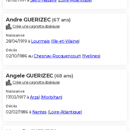
12/02/1991 à
Saint-Nazaire
(
Loire-Atlantique
)
Andre GUERIZEC
(67 ans)
Créer une cagnotte obsèques
Naissance
28/04/1919 à
Lourmais
(
Ille-et-Vilaine
)
Décès
02/10/1986 au
Chesnay-Rocquencourt
(
Yvelines
)
Angele GUERIZEC
(68 ans)
Créer une cagnotte obsèques
Naissance
17/03/1917 à
Arzal
(
Morbihan
)
Décès
02/02/1986 à
Nantes
(
Loire-Atlantique
)