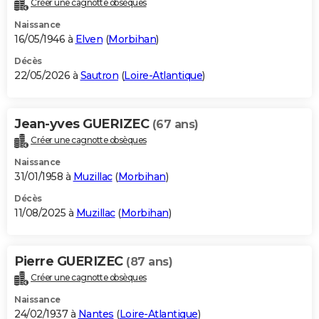
Créer une cagnotte obsèques
City break
Voyage de noces
Climat
Destinations
Voyage nature
Forum
+
PHOTO
Naissance
16/05/1946 à
Elven
(
Morbihan
)
GUIDES D'ACHAT
Décès
22/05/2026 à
Sautron
(
Loire-Atlantique
)
BONS PLANS
CARTE DE VOEUX
Jean-yves GUERIZEC
(67 ans)
Carte Bonne année
Carte Pâques
Carte de Noël
Carte Saint-Valentin
Carte d'anniversaire
DICTIONNAIRE
Créer une cagnotte obsèques
Biographies
Expressions
Dictionnaire
Citations
Proverbes
PROGRAMME TV
Naissance
31/01/1958 à
Muzillac
(
Morbihan
)
COPAINS D'AVANT
Décès
11/08/2025 à
Muzillac
(
Morbihan
)
Se connecter
Collèges
Universités
Service militaire
S'inscrire
Lycées
Primaires
Entreprises
Avis de recherche
AVIS DE DÉCÈS
FORUM
Pierre GUERIZEC
(87 ans)
Lifestyle
Sport
Television
Cinema
Bricolage
Culture
Auto
Voyage
Créer une cagnotte obsèques
Naissance
24/02/1937 à
Nantes
(
Loire-Atlantique
)