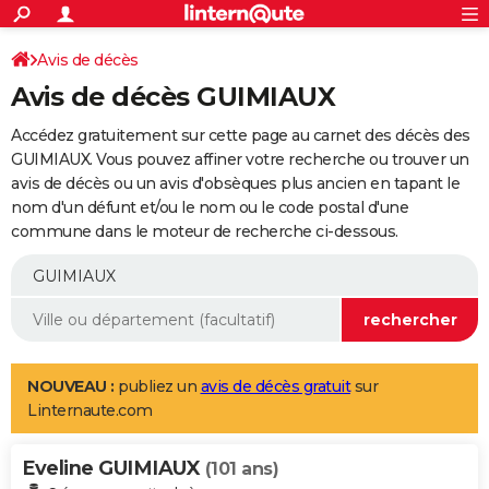
ACTUALITÉS
Connexion
S'inscrire
Avis de décès
Rechercher
Société
Education
Villes
Politique
Faits Divers
Monde
+
SPORT
Avis de décès GUIMIAUX
Football
Cyclisme
Forum
Coupe du monde 2026
Tennis
Rugby
CULTURE
Accédez gratuitement sur cette page au carnet des décès des
TNT
Cinéma
Musique
Programme TV
Streaming
Sorties cinéma
+
GUIMIAUX. Vous pouvez affiner votre recherche ou trouver un
FINANCE
avis de décès ou un avis d'obsèques plus ancien en tapant le
Impôts
Immobilier
Banque
Crédit
Retraite
Epargne
Risques naturels par ville
Assurance
AUTO
nom d'un défunt et/ou le nom ou le code postal d'une
commune dans le moteur de recherche ci-dessous.
Réserver un essai
Berlines
Forum auto
Essais
Citadines
SUV
+
HIGH-TECH
Meilleur smartphone
Ordinateurs
Guide high-tech
Mobiles
Internet
Jeux vidéo
+
BRICOLAGE
Aménagement intérieur
Cuisine
Jardinage
+
Forum
Extérieur
Salle de bains
Rangement
WEEK-END
Escapades
Expositions
Week-end nature
Guides de France
Patrimoine
Musées
+
LIFESTYLE
NOUVEAU :
publiez un
avis de décès gratuit
sur
Linternaute.com
Bien-être
Mode
+
Art de vivre
Loisirs
Modes de vie
SANTE
Eveline GUIMIAUX
Guide de la santé
Médicaments
+
Alimentation
Maladies
Sommeil
(101 ans)
VOYAGE