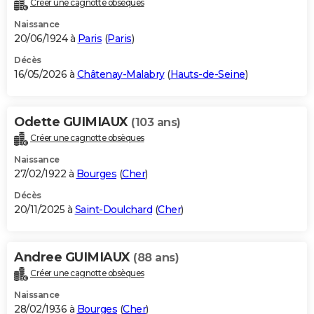
Créer une cagnotte obsèques
City break
Voyage de noces
Climat
Destinations
Voyage nature
Forum
+
PHOTO
Naissance
20/06/1924 à
Paris
(
Paris
)
GUIDES D'ACHAT
Décès
16/05/2026 à
Châtenay-Malabry
(
Hauts-de-Seine
)
BONS PLANS
CARTE DE VOEUX
Odette GUIMIAUX
(103 ans)
Carte Bonne année
Carte Pâques
Carte de Noël
Carte Saint-Valentin
Carte d'anniversaire
DICTIONNAIRE
Créer une cagnotte obsèques
Biographies
Expressions
Dictionnaire
Citations
Proverbes
PROGRAMME TV
Naissance
27/02/1922 à
Bourges
(
Cher
)
COPAINS D'AVANT
Décès
20/11/2025 à
Saint-Doulchard
(
Cher
)
Se connecter
Collèges
Universités
Service militaire
S'inscrire
Lycées
Primaires
Entreprises
Avis de recherche
AVIS DE DÉCÈS
FORUM
Andree GUIMIAUX
(88 ans)
Lifestyle
Sport
Television
Cinema
Bricolage
Culture
Auto
Voyage
Créer une cagnotte obsèques
Naissance
28/02/1936 à
Bourges
(
Cher
)