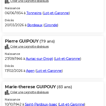
Créer une cagnotte obsèques
City break
Voyage de noces
Climat
Destinations
Voyage nature
Forum
+
PHOTO
Naissance
06/06/1934 à
Tonneins
(
Lot-et-Garonne
)
GUIDES D'ACHAT
Décès
20/03/2026 à
Bordeaux
(
Gironde
)
BONS PLANS
CARTE DE VOEUX
Pierre GUIPOUY
(79 ans)
Carte Bonne année
Carte Pâques
Carte de Noël
Carte Saint-Valentin
Carte d'anniversaire
DICTIONNAIRE
Créer une cagnotte obsèques
Biographies
Expressions
Dictionnaire
Citations
Proverbes
PROGRAMME TV
Naissance
27/09/1946 à
Auriac-sur-Dropt
(
Lot-et-Garonne
)
COPAINS D'AVANT
Décès
17/02/2026 à
Agen
(
Lot-et-Garonne
)
Se connecter
Collèges
Universités
Service militaire
S'inscrire
Lycées
Primaires
Entreprises
Avis de recherche
AVIS DE DÉCÈS
FORUM
Marie-therese GUIPOUY
(83 ans)
Lifestyle
Sport
Television
Cinema
Bricolage
Culture
Auto
Voyage
Créer une cagnotte obsèques
Naissance
10/10/1942 à
Saint-Pardoux-Isaac
(
Lot-et-Garonne
)