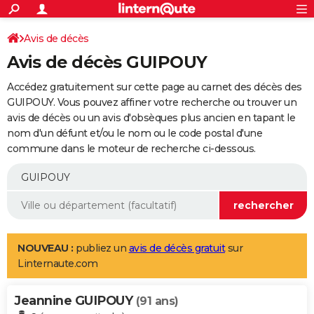
ACTUALITÉS
Connexion
S'inscrire
Avis de décès
Rechercher
Société
Education
Villes
Politique
Faits Divers
Monde
+
SPORT
Avis de décès GUIPOUY
Football
Cyclisme
Forum
Coupe du monde 2026
Tennis
Rugby
CULTURE
Accédez gratuitement sur cette page au carnet des décès des
TNT
Cinéma
Musique
Programme TV
Streaming
Sorties cinéma
+
GUIPOUY. Vous pouvez affiner votre recherche ou trouver un
FINANCE
avis de décès ou un avis d'obsèques plus ancien en tapant le
Impôts
Immobilier
Banque
Crédit
Retraite
Epargne
Risques naturels par ville
Assurance
AUTO
nom d'un défunt et/ou le nom ou le code postal d'une
commune dans le moteur de recherche ci-dessous.
Réserver un essai
Berlines
Forum auto
Essais
Citadines
SUV
+
HIGH-TECH
Meilleur smartphone
Ordinateurs
Guide high-tech
Mobiles
Internet
Jeux vidéo
+
BRICOLAGE
Aménagement intérieur
Cuisine
Jardinage
+
Forum
Extérieur
Salle de bains
Rangement
WEEK-END
Escapades
Expositions
Week-end nature
Guides de France
Patrimoine
Musées
+
LIFESTYLE
NOUVEAU :
publiez un
avis de décès gratuit
sur
Linternaute.com
Bien-être
Mode
+
Art de vivre
Loisirs
Modes de vie
SANTE
Jeannine GUIPOUY
Guide de la santé
Médicaments
+
Alimentation
Maladies
Sommeil
(91 ans)
VOYAGE