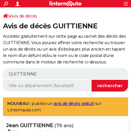
ACTUALITÉS
Connexion
S'inscrire
Avis de décès
Rechercher
Société
Education
Villes
Politique
Faits Divers
Monde
+
SPORT
Avis de décès GUITTIENNE
Football
Cyclisme
Forum
Coupe du monde 2026
Tennis
Rugby
CULTURE
Accédez gratuitement sur cette page au carnet des décès des
TNT
Cinéma
Musique
Programme TV
Streaming
Sorties cinéma
+
GUITTIENNE. Vous pouvez affiner votre recherche ou trouver
FINANCE
un avis de décès ou un avis d'obsèques plus ancien en tapant
Impôts
Immobilier
Banque
Crédit
Retraite
Epargne
Risques naturels par ville
Assurance
AUTO
le nom d'un défunt et/ou le nom ou le code postal d'une
commune dans le moteur de recherche ci-dessous.
Réserver un essai
Berlines
Forum auto
Essais
Citadines
SUV
+
HIGH-TECH
Meilleur smartphone
Ordinateurs
Guide high-tech
Mobiles
Internet
Jeux vidéo
+
BRICOLAGE
Aménagement intérieur
Cuisine
Jardinage
+
Forum
Extérieur
Salle de bains
Rangement
WEEK-END
Escapades
Expositions
Week-end nature
Guides de France
Patrimoine
Musées
+
LIFESTYLE
NOUVEAU :
publiez un
avis de décès gratuit
sur
Linternaute.com
Bien-être
Mode
+
Art de vivre
Loisirs
Modes de vie
SANTE
Jean GUITTIENNE
Guide de la santé
Médicaments
+
Alimentation
Maladies
Sommeil
(79 ans)
VOYAGE