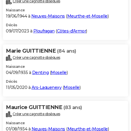
Créer une cagnotte obsèques
City break
Voyage de noces
Climat
Destinations
Voyage nature
Forum
+
PHOTO
Naissance
19/06/1944 à
Neuves-Maisons
(
Meurthe-et-Moselle
)
GUIDES D'ACHAT
Décès
09/07/2023 à
Ploufragan
(
Côtes-d'Armor
)
BONS PLANS
CARTE DE VOEUX
Marie GUITTIENNE
(84 ans)
Carte Bonne année
Carte Pâques
Carte de Noël
Carte Saint-Valentin
Carte d'anniversaire
DICTIONNAIRE
Créer une cagnotte obsèques
Biographies
Expressions
Dictionnaire
Citations
Proverbes
PROGRAMME TV
Naissance
04/09/1935 à
Denting
(
Moselle
)
COPAINS D'AVANT
Décès
11/05/2020 à
Ars-Laquenexy
(
Moselle
)
Se connecter
Collèges
Universités
Service militaire
S'inscrire
Lycées
Primaires
Entreprises
Avis de recherche
AVIS DE DÉCÈS
FORUM
Maurice GUITTIENNE
(83 ans)
Lifestyle
Sport
Television
Cinema
Bricolage
Culture
Auto
Voyage
Créer une cagnotte obsèques
Naissance
01/08/1934 à
Neuves-Maisons
(
Meurthe-et-Moselle
)