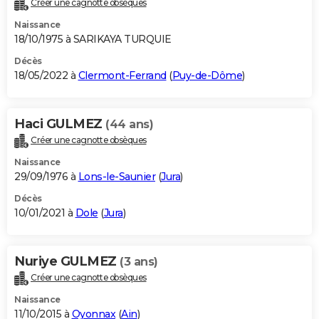
Créer une cagnotte obsèques
City break
Voyage de noces
Climat
Destinations
Voyage nature
Forum
+
PHOTO
Naissance
18/10/1975 à SARIKAYA TURQUIE
GUIDES D'ACHAT
Décès
18/05/2022 à
Clermont-Ferrand
(
Puy-de-Dôme
)
BONS PLANS
CARTE DE VOEUX
Haci GULMEZ
(44 ans)
Carte Bonne année
Carte Pâques
Carte de Noël
Carte Saint-Valentin
Carte d'anniversaire
DICTIONNAIRE
Créer une cagnotte obsèques
Biographies
Expressions
Dictionnaire
Citations
Proverbes
PROGRAMME TV
Naissance
29/09/1976 à
Lons-le-Saunier
(
Jura
)
COPAINS D'AVANT
Décès
10/01/2021 à
Dole
(
Jura
)
Se connecter
Collèges
Universités
Service militaire
S'inscrire
Lycées
Primaires
Entreprises
Avis de recherche
AVIS DE DÉCÈS
FORUM
Nuriye GULMEZ
(3 ans)
Lifestyle
Sport
Television
Cinema
Bricolage
Culture
Auto
Voyage
Créer une cagnotte obsèques
Naissance
11/10/2015 à
Oyonnax
(
Ain
)