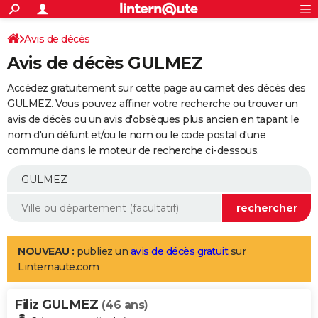
ACTUALITÉS
Connexion
S'inscrire
Avis de décès
Rechercher
Société
Education
Villes
Politique
Faits Divers
Monde
+
SPORT
Avis de décès GULMEZ
Football
Cyclisme
Forum
Coupe du monde 2026
Tennis
Rugby
CULTURE
Accédez gratuitement sur cette page au carnet des décès des
TNT
Cinéma
Musique
Programme TV
Streaming
Sorties cinéma
+
GULMEZ. Vous pouvez affiner votre recherche ou trouver un
FINANCE
avis de décès ou un avis d'obsèques plus ancien en tapant le
Impôts
Immobilier
Banque
Crédit
Retraite
Epargne
Risques naturels par ville
Assurance
AUTO
nom d'un défunt et/ou le nom ou le code postal d'une
commune dans le moteur de recherche ci-dessous.
Réserver un essai
Berlines
Forum auto
Essais
Citadines
SUV
+
HIGH-TECH
Meilleur smartphone
Ordinateurs
Guide high-tech
Mobiles
Internet
Jeux vidéo
+
BRICOLAGE
Aménagement intérieur
Cuisine
Jardinage
+
Forum
Extérieur
Salle de bains
Rangement
WEEK-END
Escapades
Expositions
Week-end nature
Guides de France
Patrimoine
Musées
+
LIFESTYLE
NOUVEAU :
publiez un
avis de décès gratuit
sur
Linternaute.com
Bien-être
Mode
+
Art de vivre
Loisirs
Modes de vie
SANTE
Filiz GULMEZ
Guide de la santé
Médicaments
+
Alimentation
Maladies
Sommeil
(46 ans)
VOYAGE