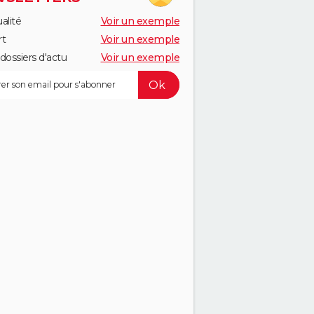
alité
Voir un exemple
rt
Voir un exemple
dossiers d'actu
Voir un exemple