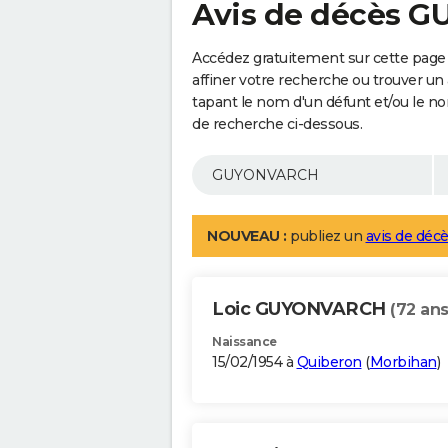
Avis de décès
Accédez gratuitement sur cette pag
affiner votre recherche ou trouver un
tapant le nom d'un défunt et/ou le 
de recherche ci-dessous.
NOUVEAU :
publiez un
avis de décè
Loic GUYONVARCH
(72 ans
Naissance
15/02/1954 à
Quiberon
(
Morbihan
)