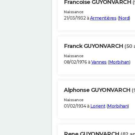
Francoise GUYONVARCH
(
Naissance
21/03/1932 à
Armentières
(
Nord
)
Franck GUYONVARCH
(50 
Naissance
08/02/1976 à
Vannes
(
Morbihan
)
Alphonse GUYONVARCH
(
Naissance
01/02/1934 à
Lorient
(
Morbihan
)
Rene GUYONVARCH
(82 an