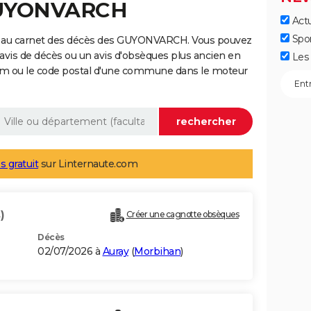
 GUYONVARCH
Actu
Spo
e au carnet des décès des GUYONVARCH. Vous pouvez
 avis de décès ou un avis d'obsèques plus ancien en
Les 
nom ou le code postal d'une commune dans le moteur
s gratuit
sur Linternaute.com
)
Créer une cagnotte obsèques
Décès
02/07/2026 à
Auray
(
Morbihan
)