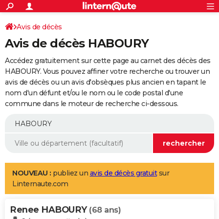
ACTUALITÉS
Connexion
S'inscrire
Avis de décès
Rechercher
Société
Education
Villes
Politique
Faits Divers
Monde
+
SPORT
Avis de décès HABOURY
Football
Cyclisme
Forum
Coupe du monde 2026
Tennis
Rugby
CULTURE
Accédez gratuitement sur cette page au carnet des décès des
TNT
Cinéma
Musique
Programme TV
Streaming
Sorties cinéma
+
HABOURY. Vous pouvez affiner votre recherche ou trouver un
FINANCE
avis de décès ou un avis d'obsèques plus ancien en tapant le
Impôts
Immobilier
Banque
Crédit
Retraite
Epargne
Risques naturels par ville
Assurance
AUTO
nom d'un défunt et/ou le nom ou le code postal d'une
commune dans le moteur de recherche ci-dessous.
Réserver un essai
Berlines
Forum auto
Essais
Citadines
SUV
+
HIGH-TECH
Meilleur smartphone
Ordinateurs
Guide high-tech
Mobiles
Internet
Jeux vidéo
+
BRICOLAGE
Aménagement intérieur
Cuisine
Jardinage
+
Forum
Extérieur
Salle de bains
Rangement
WEEK-END
Escapades
Expositions
Week-end nature
Guides de France
Patrimoine
Musées
+
LIFESTYLE
NOUVEAU :
publiez un
avis de décès gratuit
sur
Linternaute.com
Bien-être
Mode
+
Art de vivre
Loisirs
Modes de vie
SANTE
Renee HABOURY
Guide de la santé
Médicaments
+
Alimentation
Maladies
Sommeil
(68 ans)
VOYAGE