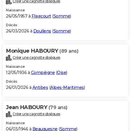
Créer une cagnotte obsèques
City break
Voyage de noces
Climat
Destinations
Voyage nature
Forum
+
PHOTO
Naissance
26/05/1957 à
Flixecourt
(
Somme
)
GUIDES D'ACHAT
Décès
26/03/2026 à
Doullens
(
Somme
)
BONS PLANS
CARTE DE VOEUX
Monique HABOURY
(89 ans)
Carte Bonne année
Carte Pâques
Carte de Noël
Carte Saint-Valentin
Carte d'anniversaire
DICTIONNAIRE
Créer une cagnotte obsèques
Biographies
Expressions
Dictionnaire
Citations
Proverbes
PROGRAMME TV
Naissance
12/05/1936 à
Compiègne
(
Oise
)
COPAINS D'AVANT
Décès
26/01/2026 à
Antibes
(
Alpes-Maritimes
)
Se connecter
Collèges
Universités
Service militaire
S'inscrire
Lycées
Primaires
Entreprises
Avis de recherche
AVIS DE DÉCÈS
FORUM
Jean HABOURY
(79 ans)
Lifestyle
Sport
Television
Cinema
Bricolage
Culture
Auto
Voyage
Créer une cagnotte obsèques
Naissance
06/03/1946 à
Beauquesne
(
Somme
)