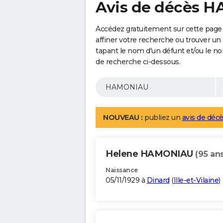
Avis de décès 
Accédez gratuitement sur cette pag
affiner votre recherche ou trouver un
tapant le nom d'un défunt et/ou le 
de recherche ci-dessous.
NOUVEAU :
publiez un
avis de décè
Helene HAMONIAU
(95 ans
Naissance
05/11/1929 à
Dinard
(
Ille-et-Vilaine
)