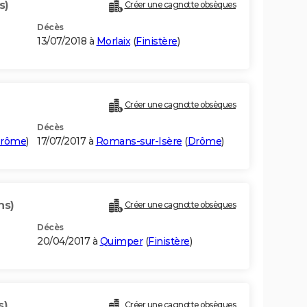
s)
Créer une cagnotte obsèques
Décès
13/07/2018 à
Morlaix
(
Finistère
)
Créer une cagnotte obsèques
Décès
rôme
)
17/07/2017 à
Romans-sur-Isère
(
Drôme
)
ns)
Créer une cagnotte obsèques
Décès
20/04/2017 à
Quimper
(
Finistère
)
s)
Créer une cagnotte obsèques