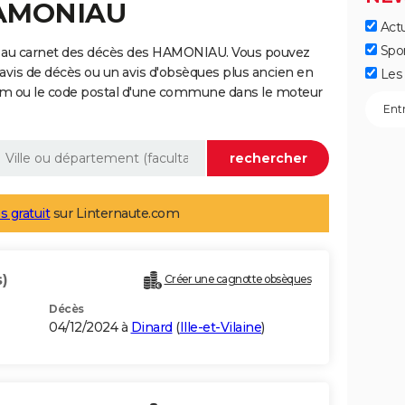
HAMONIAU
Actu
Spo
e au carnet des décès des HAMONIAU. Vous pouvez
 avis de décès ou un avis d'obsèques plus ancien en
Les 
nom ou le code postal d'une commune dans le moteur
s gratuit
sur Linternaute.com
)
Créer une cagnotte obsèques
Décès
04/12/2024 à
Dinard
(
Ille-et-Vilaine
)