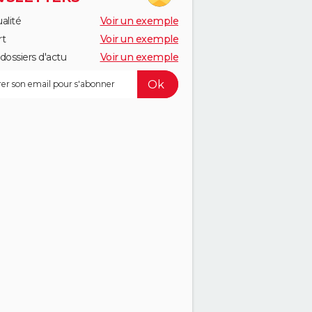
alité
Voir un exemple
rt
Voir un exemple
dossiers d'actu
Voir un exemple