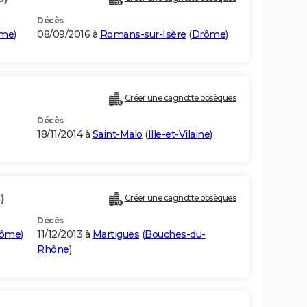
Décès
ôme
)
08/09/2016 à
Romans-sur-Isère
(
Drôme
)
Créer une cagnotte obsèques
Décès
18/11/2014 à
Saint-Malo
(
Ille-et-Vilaine
)
)
Créer une cagnotte obsèques
Décès
rôme
)
11/12/2013 à
Martigues
(
Bouches-du-
Rhône
)