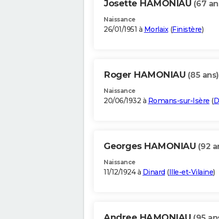
Josette HAMONIAU
(67 an
Naissance
26/01/1951 à
Morlaix
(
Finistère
)
Roger HAMONIAU
(85 ans)
Naissance
20/06/1932 à
Romans-sur-Isère
(
D
Georges HAMONIAU
(92 a
Naissance
11/12/1924 à
Dinard
(
Ille-et-Vilaine
)
Andree HAMONIAU
(95 an