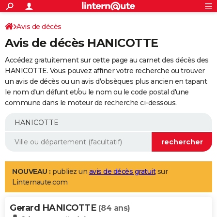
ACTUALITÉS
Connexion
S'inscrire
Avis de décès
Rechercher
Société
Education
Villes
Politique
Faits Divers
Monde
+
SPORT
Avis de décès HANICOTTE
Football
Cyclisme
Forum
Coupe du monde 2026
Tennis
Rugby
CULTURE
Accédez gratuitement sur cette page au carnet des décès des
TNT
Cinéma
Musique
Programme TV
Streaming
Sorties cinéma
+
HANICOTTE. Vous pouvez affiner votre recherche ou trouver
FINANCE
un avis de décès ou un avis d'obsèques plus ancien en tapant
Impôts
Immobilier
Banque
Crédit
Retraite
Epargne
Risques naturels par ville
Assurance
AUTO
le nom d'un défunt et/ou le nom ou le code postal d'une
commune dans le moteur de recherche ci-dessous.
Réserver un essai
Berlines
Forum auto
Essais
Citadines
SUV
+
HIGH-TECH
Meilleur smartphone
Ordinateurs
Guide high-tech
Mobiles
Internet
Jeux vidéo
+
BRICOLAGE
Aménagement intérieur
Cuisine
Jardinage
+
Forum
Extérieur
Salle de bains
Rangement
WEEK-END
Escapades
Expositions
Week-end nature
Guides de France
Patrimoine
Musées
+
LIFESTYLE
NOUVEAU :
publiez un
avis de décès gratuit
sur
Linternaute.com
Bien-être
Mode
+
Art de vivre
Loisirs
Modes de vie
SANTE
Gerard HANICOTTE
Guide de la santé
Médicaments
+
Alimentation
Maladies
Sommeil
(84 ans)
VOYAGE