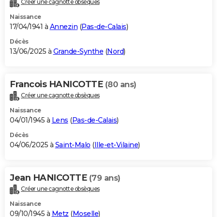
Créer une cagnotte obsèques
City break
Voyage de noces
Climat
Destinations
Voyage nature
Forum
+
PHOTO
Naissance
17/04/1941 à
Annezin
(
Pas-de-Calais
)
GUIDES D'ACHAT
Décès
13/06/2025 à
Grande-Synthe
(
Nord
)
BONS PLANS
CARTE DE VOEUX
Francois HANICOTTE
(80 ans)
Carte Bonne année
Carte Pâques
Carte de Noël
Carte Saint-Valentin
Carte d'anniversaire
DICTIONNAIRE
Créer une cagnotte obsèques
Biographies
Expressions
Dictionnaire
Citations
Proverbes
PROGRAMME TV
Naissance
04/01/1945 à
Lens
(
Pas-de-Calais
)
COPAINS D'AVANT
Décès
04/06/2025 à
Saint-Malo
(
Ille-et-Vilaine
)
Se connecter
Collèges
Universités
Service militaire
S'inscrire
Lycées
Primaires
Entreprises
Avis de recherche
AVIS DE DÉCÈS
FORUM
Jean HANICOTTE
(79 ans)
Lifestyle
Sport
Television
Cinema
Bricolage
Culture
Auto
Voyage
Créer une cagnotte obsèques
Naissance
09/10/1945 à
Metz
(
Moselle
)