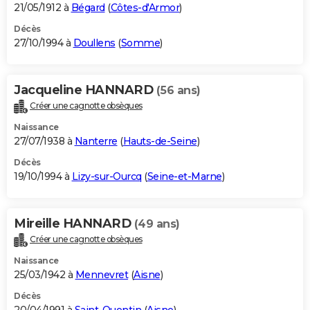
21/05/1912 à
Bégard
(
Côtes-d'Armor
)
Décès
27/10/1994 à
Doullens
(
Somme
)
Jacqueline HANNARD
(56 ans)
Créer une cagnotte obsèques
Naissance
27/07/1938 à
Nanterre
(
Hauts-de-Seine
)
Décès
19/10/1994 à
Lizy-sur-Ourcq
(
Seine-et-Marne
)
Mireille HANNARD
(49 ans)
Créer une cagnotte obsèques
Naissance
25/03/1942 à
Mennevret
(
Aisne
)
Décès