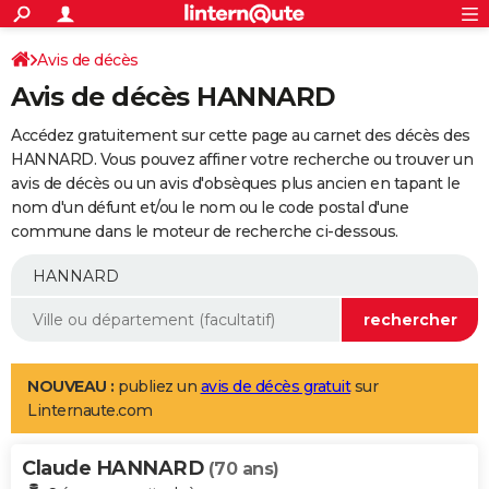
ACTUALITÉS
Connexion
S'inscrire
Avis de décès
Rechercher
Société
Education
Villes
Politique
Faits Divers
Monde
+
SPORT
Avis de décès HANNARD
Football
Cyclisme
Forum
Coupe du monde 2026
Tennis
Rugby
CULTURE
Accédez gratuitement sur cette page au carnet des décès des
TNT
Cinéma
Musique
Programme TV
Streaming
Sorties cinéma
+
HANNARD. Vous pouvez affiner votre recherche ou trouver un
FINANCE
avis de décès ou un avis d'obsèques plus ancien en tapant le
Impôts
Immobilier
Banque
Crédit
Retraite
Epargne
Risques naturels par ville
Assurance
AUTO
nom d'un défunt et/ou le nom ou le code postal d'une
commune dans le moteur de recherche ci-dessous.
Réserver un essai
Berlines
Forum auto
Essais
Citadines
SUV
+
HIGH-TECH
Meilleur smartphone
Ordinateurs
Guide high-tech
Mobiles
Internet
Jeux vidéo
+
BRICOLAGE
Aménagement intérieur
Cuisine
Jardinage
+
Forum
Extérieur
Salle de bains
Rangement
WEEK-END
Escapades
Expositions
Week-end nature
Guides de France
Patrimoine
Musées
+
LIFESTYLE
NOUVEAU :
publiez un
avis de décès gratuit
sur
Linternaute.com
Bien-être
Mode
+
Art de vivre
Loisirs
Modes de vie
SANTE
Claude HANNARD
Guide de la santé
Médicaments
+
Alimentation
Maladies
Sommeil
(70 ans)
VOYAGE