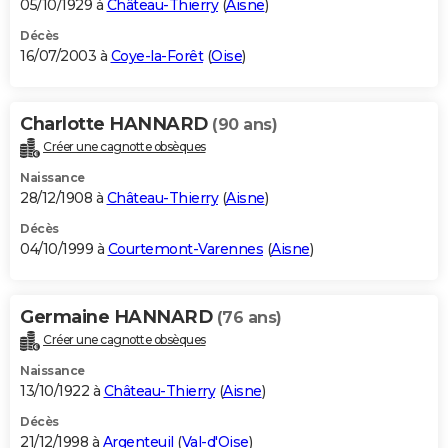
05/10/1929 à
Château-Thierry
(
Aisne
)
Décès
16/07/2003 à
Coye-la-Forêt
(
Oise
)
Charlotte HANNARD
(90 ans)
Créer une cagnotte obsèques
Naissance
28/12/1908 à
Château-Thierry
(
Aisne
)
Décès
04/10/1999 à
Courtemont-Varennes
(
Aisne
)
Germaine HANNARD
(76 ans)
Créer une cagnotte obsèques
Naissance
13/10/1922 à
Château-Thierry
(
Aisne
)
Décès
21/12/1998 à
Argenteuil
(
Val-d'Oise
)