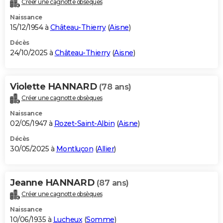
Créer une cagnotte obsèques
City break
Voyage de noces
Climat
Destinations
Voyage nature
Forum
+
PHOTO
Naissance
15/12/1954 à
Château-Thierry
(
Aisne
)
GUIDES D'ACHAT
Décès
24/10/2025 à
Château-Thierry
(
Aisne
)
BONS PLANS
CARTE DE VOEUX
Violette HANNARD
(78 ans)
Carte Bonne année
Carte Pâques
Carte de Noël
Carte Saint-Valentin
Carte d'anniversaire
DICTIONNAIRE
Créer une cagnotte obsèques
Biographies
Expressions
Dictionnaire
Citations
Proverbes
PROGRAMME TV
Naissance
02/05/1947 à
Rozet-Saint-Albin
(
Aisne
)
COPAINS D'AVANT
Décès
30/05/2025 à
Montluçon
(
Allier
)
Se connecter
Collèges
Universités
Service militaire
S'inscrire
Lycées
Primaires
Entreprises
Avis de recherche
AVIS DE DÉCÈS
FORUM
Jeanne HANNARD
(87 ans)
Lifestyle
Sport
Television
Cinema
Bricolage
Culture
Auto
Voyage
Créer une cagnotte obsèques
Naissance
10/06/1935 à
Lucheux
(
Somme
)