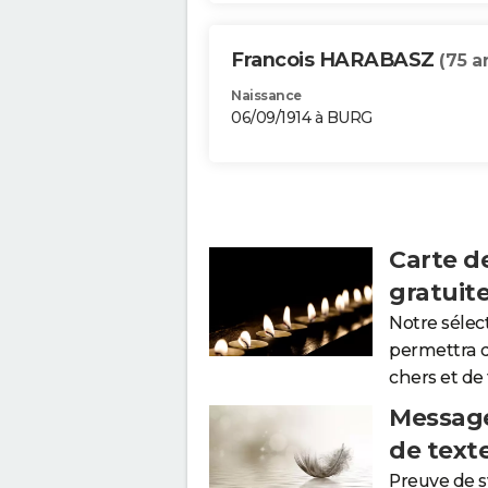
Francois HARABASZ
(75 a
Naissance
06/09/1914 à BURG
Carte d
gratuit
Notre sélec
permettra 
chers et de
Message
de text
Preuve de 