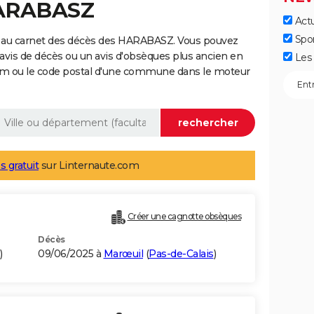
HARABASZ
Actu
Spo
e au carnet des décès des HARABASZ. Vous pouvez
 avis de décès ou un avis d'obsèques plus ancien en
Les 
nom ou le code postal d'une commune dans le moteur
s gratuit
sur Linternaute.com
Créer une cagnotte obsèques
Décès
)
09/06/2025 à
Marœuil
(
Pas-de-Calais
)