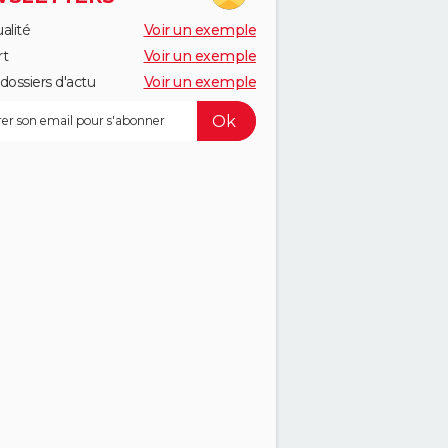
alité
Voir un exemple
rt
Voir un exemple
dossiers d'actu
Voir un exemple