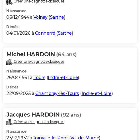
Créer une cagnotte obsèques
City break
Voyage de noces
Climat
Destinations
Voyage nature
Forum
+
PHOTO
Naissance
06/12/1944 à
Volnay
(
Sarthe
)
GUIDES D'ACHAT
Décès
04/01/2026 à
Connerré
(
Sarthe
)
BONS PLANS
CARTE DE VOEUX
Michel HARDOIN
(64 ans)
Carte Bonne année
Carte Pâques
Carte de Noël
Carte Saint-Valentin
Carte d'anniversaire
DICTIONNAIRE
Créer une cagnotte obsèques
Biographies
Expressions
Dictionnaire
Citations
Proverbes
PROGRAMME TV
Naissance
26/04/1961 à
Tours
(
Indre-et-Loire
)
COPAINS D'AVANT
Décès
22/09/2025 à
Chambray-lès-Tours
(
Indre-et-Loire
)
Se connecter
Collèges
Universités
Service militaire
S'inscrire
Lycées
Primaires
Entreprises
Avis de recherche
AVIS DE DÉCÈS
FORUM
Jacques HARDOIN
(92 ans)
Lifestyle
Sport
Television
Cinema
Bricolage
Culture
Auto
Voyage
Créer une cagnotte obsèques
Naissance
23/12/1932 à
Joinville-le-Pont
(
Val-de-Marne
)