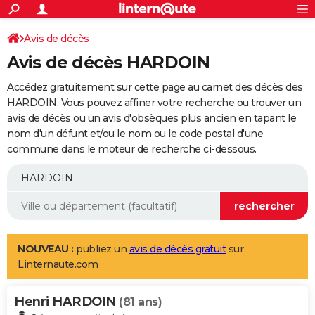
ACTUALITÉS
Connexion
S'inscrire
Avis de décès
Rechercher
Société
Education
Villes
Politique
Faits Divers
Monde
+
SPORT
Avis de décès HARDOIN
Football
Cyclisme
Forum
Coupe du monde 2026
Tennis
Rugby
CULTURE
Accédez gratuitement sur cette page au carnet des décès des
TNT
Cinéma
Musique
Programme TV
Streaming
Sorties cinéma
+
HARDOIN. Vous pouvez affiner votre recherche ou trouver un
FINANCE
avis de décès ou un avis d'obsèques plus ancien en tapant le
Impôts
Immobilier
Banque
Crédit
Retraite
Epargne
Risques naturels par ville
Assurance
AUTO
nom d'un défunt et/ou le nom ou le code postal d'une
commune dans le moteur de recherche ci-dessous.
Réserver un essai
Berlines
Forum auto
Essais
Citadines
SUV
+
HIGH-TECH
Meilleur smartphone
Ordinateurs
Guide high-tech
Mobiles
Internet
Jeux vidéo
+
BRICOLAGE
Aménagement intérieur
Cuisine
Jardinage
+
Forum
Extérieur
Salle de bains
Rangement
WEEK-END
Escapades
Expositions
Week-end nature
Guides de France
Patrimoine
Musées
+
LIFESTYLE
NOUVEAU :
publiez un
avis de décès gratuit
sur
Linternaute.com
Bien-être
Mode
+
Art de vivre
Loisirs
Modes de vie
SANTE
Henri HARDOIN
Guide de la santé
Médicaments
+
Alimentation
Maladies
Sommeil
(81 ans)
VOYAGE