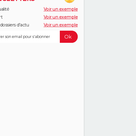
alité
Voir un exemple
rt
Voir un exemple
dossiers d'actu
Voir un exemple