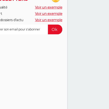
alité
Voir un exemple
rt
Voir un exemple
dossiers d'actu
Voir un exemple