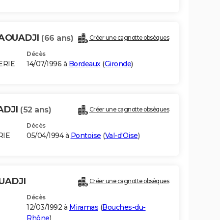
DAOUADJI
(66 ans)
Créer une cagnotte obsèques
Décès
ERIE
14/07/1996 à
Bordeaux
(
Gironde
)
ADJI
(52 ans)
Créer une cagnotte obsèques
Décès
RIE
05/04/1994 à
Pontoise
(
Val-d'Oise
)
UADJI
Créer une cagnotte obsèques
Décès
12/03/1992 à
Miramas
(
Bouches-du-
Rhône
)