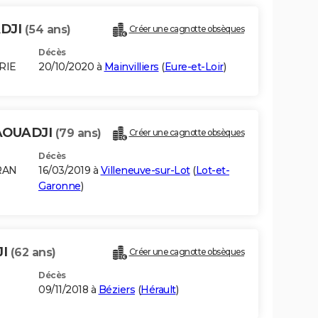
ADJI
(54 ans)
Créer une cagnotte obsèques
Décès
RIE
20/10/2020 à
Mainvilliers
(
Eure-et-Loir
)
AOUADJI
(79 ans)
Créer une cagnotte obsèques
Décès
RAN
16/03/2019 à
Villeneuve-sur-Lot
(
Lot-et-
Garonne
)
JI
(62 ans)
Créer une cagnotte obsèques
Décès
09/11/2018 à
Béziers
(
Hérault
)