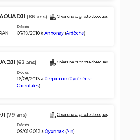
AOUADJI
(86 ans)
Créer une cagnotte obsèques
Décès
ORAN
07/10/2018 à
Annonay
(
Ardèche
)
UADJI
(62 ans)
Créer une cagnotte obsèques
Décès
16/08/2013 à
Perpignan
(
Pyrénées-
Orientales
)
JI
(79 ans)
Créer une cagnotte obsèques
Décès
09/01/2012 à
Oyonnax
(
Ain
)