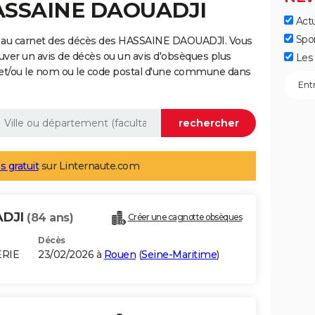
HASSAINE DAOUADJI
Actu
Spo
e au carnet des décès des HASSAINE DAOUADJI. Vous
uver un avis de décès ou un avis d'obsèques plus
Les 
 et/ou le nom ou le code postal d'une commune dans
s gratuit
sur Linternaute.com
ADJI
(84 ans)
Créer une cagnotte obsèques
Décès
ERIE
23/02/2026 à
Rouen
(
Seine-Maritime
)