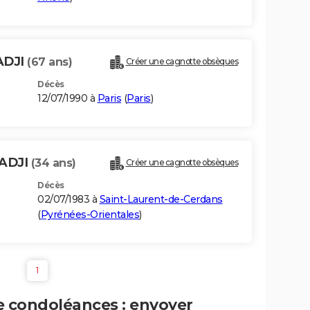
ADJI
(67 ans)
Créer une cagnotte obsèques
Décès
12/07/1990 à
Paris
(
Paris
)
ADJI
(34 ans)
Créer une cagnotte obsèques
Décès
02/07/1983 à
Saint-Laurent-de-Cerdans
(
Pyrénées-Orientales
)
1
e condoléances : envoyer