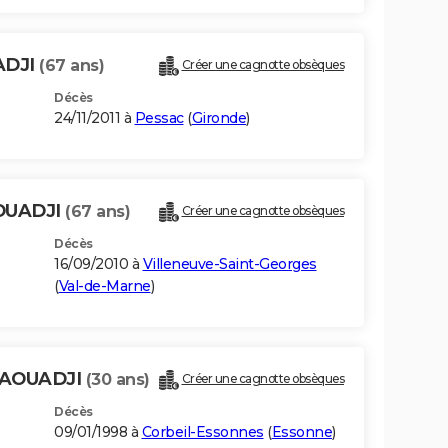
ADJI
(67 ans)
Créer une cagnotte obsèques
Décès
24/11/2011 à
Pessac
(
Gironde
)
OUADJI
(67 ans)
Créer une cagnotte obsèques
Décès
16/09/2010 à
Villeneuve-Saint-Georges
(
Val-de-Marne
)
AOUADJI
(30 ans)
Créer une cagnotte obsèques
Décès
09/01/1998 à
Corbeil-Essonnes
(
Essonne
)