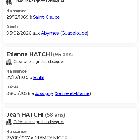
Créer une cagnotte obsèques
City break
Voyage de noces
Climat
Destinations
Voyage nature
Forum
+
PHOTO
Naissance
29/12/1969 à
Saint-Claude
GUIDES D'ACHAT
Décès
03/02/2026 aux
Abymes
(
Guadeloupe
)
BONS PLANS
CARTE DE VOEUX
Etienna HATCHI
(95 ans)
Carte Bonne année
Carte Pâques
Carte de Noël
Carte Saint-Valentin
Carte d'anniversaire
DICTIONNAIRE
Créer une cagnotte obsèques
Biographies
Expressions
Dictionnaire
Citations
Proverbes
PROGRAMME TV
Naissance
27/12/1930 à
Baillif
COPAINS D'AVANT
Décès
08/01/2026 à
Jossigny
(
Seine-et-Marne
)
Se connecter
Collèges
Universités
Service militaire
S'inscrire
Lycées
Primaires
Entreprises
Avis de recherche
AVIS DE DÉCÈS
FORUM
Jean HATCHI
(58 ans)
Lifestyle
Sport
Television
Cinema
Bricolage
Culture
Auto
Voyage
Créer une cagnotte obsèques
Naissance
23/08/1967 à NIAMEY NIGER