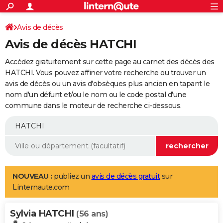
ACTUALITÉS
Connexion
S'inscrire
Avis de décès
Rechercher
Société
Education
Villes
Politique
Faits Divers
Monde
+
SPORT
Avis de décès HATCHI
Football
Cyclisme
Forum
Coupe du monde 2026
Tennis
Rugby
CULTURE
Accédez gratuitement sur cette page au carnet des décès des
TNT
Cinéma
Musique
Programme TV
Streaming
Sorties cinéma
+
HATCHI. Vous pouvez affiner votre recherche ou trouver un
FINANCE
avis de décès ou un avis d'obsèques plus ancien en tapant le
Impôts
Immobilier
Banque
Crédit
Retraite
Epargne
Risques naturels par ville
Assurance
AUTO
nom d'un défunt et/ou le nom ou le code postal d'une
commune dans le moteur de recherche ci-dessous.
Réserver un essai
Berlines
Forum auto
Essais
Citadines
SUV
+
HIGH-TECH
Meilleur smartphone
Ordinateurs
Guide high-tech
Mobiles
Internet
Jeux vidéo
+
BRICOLAGE
Aménagement intérieur
Cuisine
Jardinage
+
Forum
Extérieur
Salle de bains
Rangement
WEEK-END
Escapades
Expositions
Week-end nature
Guides de France
Patrimoine
Musées
+
LIFESTYLE
NOUVEAU :
publiez un
avis de décès gratuit
sur
Linternaute.com
Bien-être
Mode
+
Art de vivre
Loisirs
Modes de vie
SANTE
Sylvia HATCHI
Guide de la santé
Médicaments
+
Alimentation
Maladies
Sommeil
(56 ans)
VOYAGE