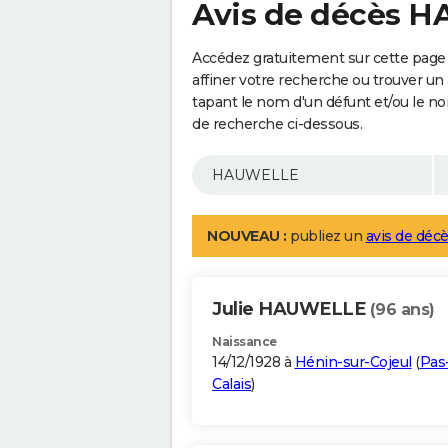
Avis de décès 
Accédez gratuitement sur cette pag
affiner votre recherche ou trouver un
tapant le nom d'un défunt et/ou le 
de recherche ci-dessous.
NOUVEAU :
publiez un
avis de décè
Julie HAUWELLE
(96 ans)
Naissance
14/12/1928 à
Hénin-sur-Cojeul
(
Pas
Calais
)