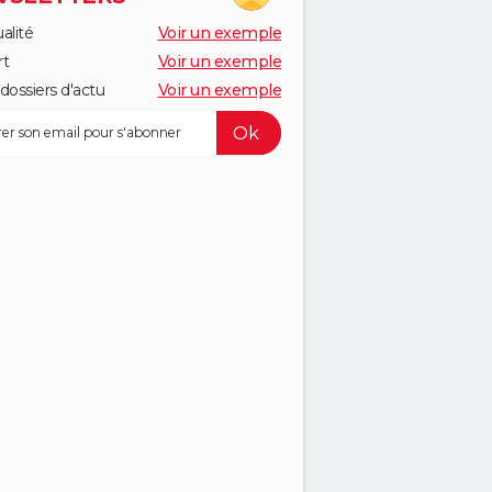
alité
Voir un exemple
rt
Voir un exemple
dossiers d'actu
Voir un exemple