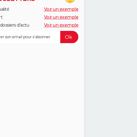
alité
Voir un exemple
rt
Voir un exemple
dossiers d'actu
Voir un exemple