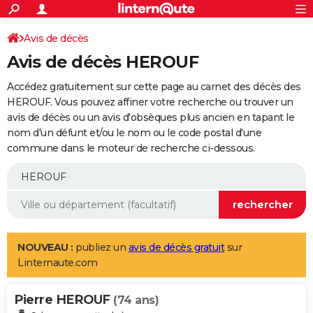
ACTUALITÉS
Connexion
S'inscrire
Avis de décès
Rechercher
Société
Education
Villes
Politique
Faits Divers
Monde
+
SPORT
Avis de décès HEROUF
Football
Cyclisme
Forum
Coupe du monde 2026
Tennis
Rugby
CULTURE
Accédez gratuitement sur cette page au carnet des décès des
TNT
Cinéma
Musique
Programme TV
Streaming
Sorties cinéma
+
HEROUF. Vous pouvez affiner votre recherche ou trouver un
FINANCE
avis de décès ou un avis d'obsèques plus ancien en tapant le
Impôts
Immobilier
Banque
Crédit
Retraite
Epargne
Risques naturels par ville
Assurance
AUTO
nom d'un défunt et/ou le nom ou le code postal d'une
commune dans le moteur de recherche ci-dessous.
Réserver un essai
Berlines
Forum auto
Essais
Citadines
SUV
+
HIGH-TECH
Meilleur smartphone
Ordinateurs
Guide high-tech
Mobiles
Internet
Jeux vidéo
+
BRICOLAGE
Aménagement intérieur
Cuisine
Jardinage
+
Forum
Extérieur
Salle de bains
Rangement
WEEK-END
Escapades
Expositions
Week-end nature
Guides de France
Patrimoine
Musées
+
LIFESTYLE
NOUVEAU :
publiez un
avis de décès gratuit
sur
Linternaute.com
Bien-être
Mode
+
Art de vivre
Loisirs
Modes de vie
SANTE
Pierre HEROUF
Guide de la santé
Médicaments
+
Alimentation
Maladies
Sommeil
(74 ans)
VOYAGE