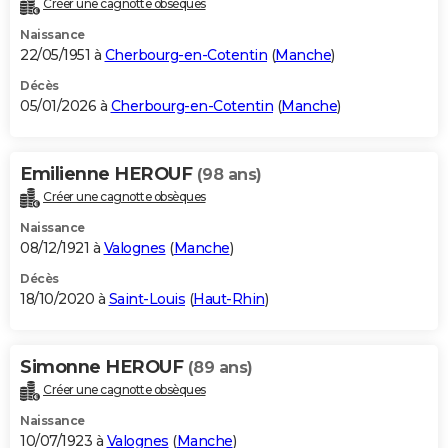
Créer une cagnotte obsèques
City break
Voyage de noces
Climat
Destinations
Voyage nature
Forum
+
PHOTO
Naissance
22/05/1951 à
Cherbourg-en-Cotentin
(
Manche
)
GUIDES D'ACHAT
Décès
05/01/2026 à
Cherbourg-en-Cotentin
(
Manche
)
BONS PLANS
CARTE DE VOEUX
Emilienne HEROUF
(98 ans)
Carte Bonne année
Carte Pâques
Carte de Noël
Carte Saint-Valentin
Carte d'anniversaire
DICTIONNAIRE
Créer une cagnotte obsèques
Biographies
Expressions
Dictionnaire
Citations
Proverbes
PROGRAMME TV
Naissance
08/12/1921 à
Valognes
(
Manche
)
COPAINS D'AVANT
Décès
18/10/2020 à
Saint-Louis
(
Haut-Rhin
)
Se connecter
Collèges
Universités
Service militaire
S'inscrire
Lycées
Primaires
Entreprises
Avis de recherche
AVIS DE DÉCÈS
FORUM
Simonne HEROUF
(89 ans)
Lifestyle
Sport
Television
Cinema
Bricolage
Culture
Auto
Voyage
Créer une cagnotte obsèques
Naissance
10/07/1923 à
Valognes
(
Manche
)