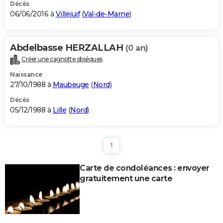
Décès
06/06/2016 à
Villejuif
(
Val-de-Marne
)
Abdelbasse HERZALLAH
(0 an)
Créer une cagnotte obsèques
Naissance
27/10/1988 à
Maubeuge
(
Nord
)
Décès
05/12/1988 à
Lille
(
Nord
)
1
Carte de condoléances : envoyer
gratuitement une carte