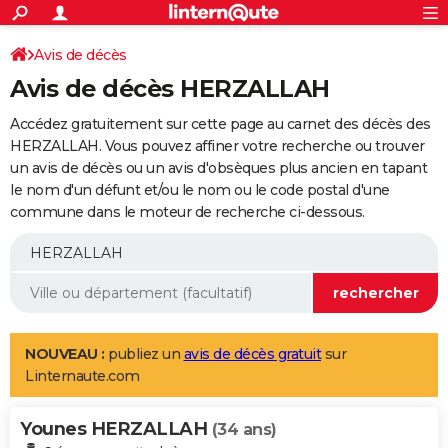
ACTUALITÉS
Connexion
S'inscrire
Avis de décès
Rechercher
Société
Education
Villes
Politique
Faits Divers
Monde
+
SPORT
Avis de décès HERZALLAH
Football
Cyclisme
Forum
Coupe du monde 2026
Tennis
Rugby
CULTURE
Accédez gratuitement sur cette page au carnet des décès des
TNT
Cinéma
Musique
Programme TV
Streaming
Sorties cinéma
+
HERZALLAH. Vous pouvez affiner votre recherche ou trouver
FINANCE
un avis de décès ou un avis d'obsèques plus ancien en tapant
Impôts
Immobilier
Banque
Crédit
Retraite
Epargne
Risques naturels par ville
Assurance
AUTO
le nom d'un défunt et/ou le nom ou le code postal d'une
commune dans le moteur de recherche ci-dessous.
Réserver un essai
Berlines
Forum auto
Essais
Citadines
SUV
+
HIGH-TECH
Meilleur smartphone
Ordinateurs
Guide high-tech
Mobiles
Internet
Jeux vidéo
+
BRICOLAGE
Aménagement intérieur
Cuisine
Jardinage
+
Forum
Extérieur
Salle de bains
Rangement
WEEK-END
Escapades
Expositions
Week-end nature
Guides de France
Patrimoine
Musées
+
LIFESTYLE
NOUVEAU :
publiez un
avis de décès gratuit
sur
Linternaute.com
Bien-être
Mode
+
Art de vivre
Loisirs
Modes de vie
SANTE
Younes HERZALLAH
Guide de la santé
Médicaments
+
Alimentation
Maladies
Sommeil
(34 ans)
VOYAGE