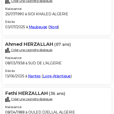
Créer une cagnotte obsèques
City break
Voyage de noces
Climat
Destinations
Voyage nature
Forum
+
PHOTO
Naissance
25/07/1990 à SIDI KHALED ALGERIE
GUIDES D'ACHAT
Décès
03/07/2025 à
Maubeuge
(
Nord
)
BONS PLANS
CARTE DE VOEUX
Ahmed HERZALLAH
(87 ans)
Carte Bonne année
Carte Pâques
Carte de Noël
Carte Saint-Valentin
Carte d'anniversaire
DICTIONNAIRE
Créer une cagnotte obsèques
Biographies
Expressions
Dictionnaire
Citations
Proverbes
PROGRAMME TV
Naissance
08/03/1938 à SUD DE L'ALGERIE
COPAINS D'AVANT
Décès
13/06/2025 à
Nantes
(
Loire-Atlantique
)
Se connecter
Collèges
Universités
Service militaire
S'inscrire
Lycées
Primaires
Entreprises
Avis de recherche
AVIS DE DÉCÈS
FORUM
Fethi HERZALLAH
(36 ans)
Lifestyle
Sport
Television
Cinema
Bricolage
Culture
Auto
Voyage
Créer une cagnotte obsèques
Naissance
08/04/1988 à OULED DJELLAL ALGERIE