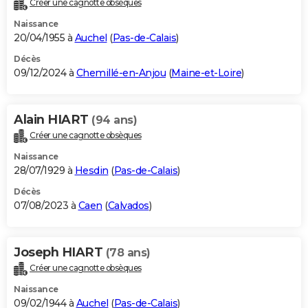
Créer une cagnotte obsèques
City break
Voyage de noces
Climat
Destinations
Voyage nature
Forum
+
PHOTO
Naissance
20/04/1955 à
Auchel
(
Pas-de-Calais
)
GUIDES D'ACHAT
Décès
09/12/2024 à
Chemillé-en-Anjou
(
Maine-et-Loire
)
BONS PLANS
CARTE DE VOEUX
Alain HIART
(94 ans)
Carte Bonne année
Carte Pâques
Carte de Noël
Carte Saint-Valentin
Carte d'anniversaire
DICTIONNAIRE
Créer une cagnotte obsèques
Biographies
Expressions
Dictionnaire
Citations
Proverbes
PROGRAMME TV
Naissance
28/07/1929 à
Hesdin
(
Pas-de-Calais
)
COPAINS D'AVANT
Décès
07/08/2023 à
Caen
(
Calvados
)
Se connecter
Collèges
Universités
Service militaire
S'inscrire
Lycées
Primaires
Entreprises
Avis de recherche
AVIS DE DÉCÈS
FORUM
Joseph HIART
(78 ans)
Lifestyle
Sport
Television
Cinema
Bricolage
Culture
Auto
Voyage
Créer une cagnotte obsèques
Naissance
09/02/1944 à
Auchel
(
Pas-de-Calais
)