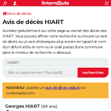
ACTUALITÉS
Connexion
S'inscrire
Avis de décès
Rechercher
Société
Education
Villes
Politique
Faits Divers
Monde
+
SPORT
Avis de décès HIART
Football
Cyclisme
Forum
Coupe du monde 2026
Tennis
Rugby
CULTURE
Accédez gratuitement sur cette page au carnet des décès des
TNT
Cinéma
Musique
Programme TV
Streaming
Sorties cinéma
+
HIART. Vous pouvez affiner votre recherche ou trouver un avis
FINANCE
de décès ou un avis d'obsèques plus ancien en tapant le nom
Impôts
Immobilier
Banque
Crédit
Retraite
Epargne
Risques naturels par ville
Assurance
AUTO
d'un défunt et/ou le nom ou le code postal d'une commune
dans le moteur de recherche ci-dessous.
Réserver un essai
Berlines
Forum auto
Essais
Citadines
SUV
+
HIGH-TECH
Meilleur smartphone
Ordinateurs
Guide high-tech
Mobiles
Internet
Jeux vidéo
+
BRICOLAGE
Aménagement intérieur
Cuisine
Jardinage
+
Forum
Extérieur
Salle de bains
Rangement
WEEK-END
Escapades
Expositions
Week-end nature
Guides de France
Patrimoine
Musées
+
LIFESTYLE
NOUVEAU :
publiez un
avis de décès gratuit
sur
Linternaute.com
Bien-être
Mode
+
Art de vivre
Loisirs
Modes de vie
SANTE
Georges HIART
Guide de la santé
Médicaments
+
Alimentation
Maladies
Sommeil
(69 ans)
VOYAGE