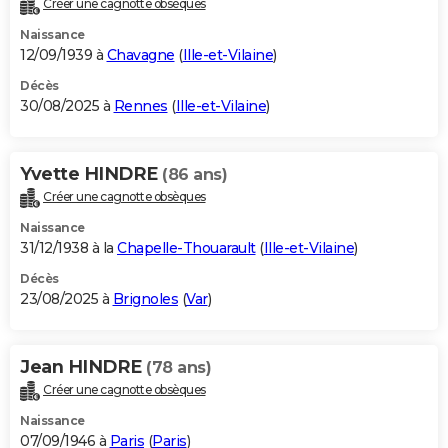
Créer une cagnotte obsèques
City break
Voyage de noces
Climat
Destinations
Voyage nature
Forum
+
PHOTO
Naissance
12/09/1939 à
Chavagne
(
Ille-et-Vilaine
)
GUIDES D'ACHAT
Décès
30/08/2025 à
Rennes
(
Ille-et-Vilaine
)
BONS PLANS
CARTE DE VOEUX
Yvette HINDRE
(86 ans)
Carte Bonne année
Carte Pâques
Carte de Noël
Carte Saint-Valentin
Carte d'anniversaire
DICTIONNAIRE
Créer une cagnotte obsèques
Biographies
Expressions
Dictionnaire
Citations
Proverbes
PROGRAMME TV
Naissance
31/12/1938 à la
Chapelle-Thouarault
(
Ille-et-Vilaine
)
COPAINS D'AVANT
Décès
23/08/2025 à
Brignoles
(
Var
)
Se connecter
Collèges
Universités
Service militaire
S'inscrire
Lycées
Primaires
Entreprises
Avis de recherche
AVIS DE DÉCÈS
FORUM
Jean HINDRE
(78 ans)
Lifestyle
Sport
Television
Cinema
Bricolage
Culture
Auto
Voyage
Créer une cagnotte obsèques
Naissance
07/09/1946 à
Paris
(
Paris
)