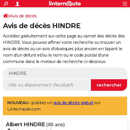
ACTUALITÉS
Connexion
S'inscrire
Avis de décès
Rechercher
Société
Education
Villes
Politique
Faits Divers
Monde
+
SPORT
Avis de décès HINDRE
Football
Cyclisme
Forum
Coupe du monde 2026
Tennis
Rugby
CULTURE
Accédez gratuitement sur cette page au carnet des décès des
TNT
Cinéma
Musique
Programme TV
Streaming
Sorties cinéma
+
HINDRE. Vous pouvez affiner votre recherche ou trouver un
FINANCE
avis de décès ou un avis d'obsèques plus ancien en tapant le
Impôts
Immobilier
Banque
Crédit
Retraite
Epargne
Risques naturels par ville
Assurance
AUTO
nom d'un défunt et/ou le nom ou le code postal d'une
commune dans le moteur de recherche ci-dessous.
Réserver un essai
Berlines
Forum auto
Essais
Citadines
SUV
+
HIGH-TECH
Meilleur smartphone
Ordinateurs
Guide high-tech
Mobiles
Internet
Jeux vidéo
+
BRICOLAGE
Aménagement intérieur
Cuisine
Jardinage
+
Forum
Extérieur
Salle de bains
Rangement
WEEK-END
Escapades
Expositions
Week-end nature
Guides de France
Patrimoine
Musées
+
LIFESTYLE
NOUVEAU :
publiez un
avis de décès gratuit
sur
Linternaute.com
Bien-être
Mode
+
Art de vivre
Loisirs
Modes de vie
SANTE
Albert HINDRE
Guide de la santé
Médicaments
+
Alimentation
Maladies
Sommeil
(85 ans)
VOYAGE