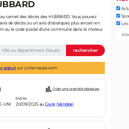
HUBBARD
Actu
Spo
e au carnet des décès des HUBBARD. Vous pouvez
 avis de décès ou un avis d'obsèques plus ancien en
Les 
nom ou le code postal d'une commune dans le moteur
s gratuit
sur Linternaute.com
)
Créer une cagnotte obsèques
Décès
E-UNI
20/09/2025 au
Givre
(
Vendée
)