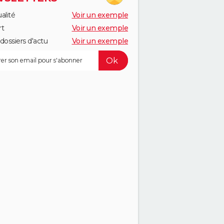
alité
Voir un exemple
rt
Voir un exemple
dossiers d'actu
Voir un exemple