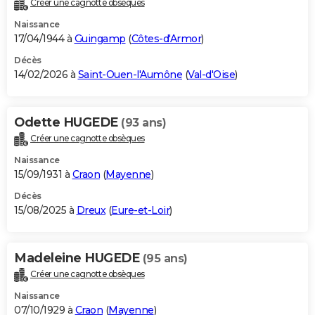
Créer une cagnotte obsèques
City break
Voyage de noces
Climat
Destinations
Voyage nature
Forum
+
PHOTO
Naissance
17/04/1944 à
Guingamp
(
Côtes-d'Armor
)
GUIDES D'ACHAT
Décès
14/02/2026 à
Saint-Ouen-l'Aumône
(
Val-d'Oise
)
BONS PLANS
CARTE DE VOEUX
Odette HUGEDE
(93 ans)
Carte Bonne année
Carte Pâques
Carte de Noël
Carte Saint-Valentin
Carte d'anniversaire
DICTIONNAIRE
Créer une cagnotte obsèques
Biographies
Expressions
Dictionnaire
Citations
Proverbes
PROGRAMME TV
Naissance
15/09/1931 à
Craon
(
Mayenne
)
COPAINS D'AVANT
Décès
15/08/2025 à
Dreux
(
Eure-et-Loir
)
Se connecter
Collèges
Universités
Service militaire
S'inscrire
Lycées
Primaires
Entreprises
Avis de recherche
AVIS DE DÉCÈS
FORUM
Madeleine HUGEDE
(95 ans)
Lifestyle
Sport
Television
Cinema
Bricolage
Culture
Auto
Voyage
Créer une cagnotte obsèques
Naissance
07/10/1929 à
Craon
(
Mayenne
)