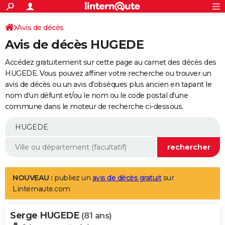
ACTUALITÉS
Connexion
S'inscrire
Avis de décès
Rechercher
Société
Education
Villes
Politique
Faits Divers
Monde
+
SPORT
Avis de décès HUGEDE
Football
Cyclisme
Forum
Coupe du monde 2026
Tennis
Rugby
CULTURE
Accédez gratuitement sur cette page au carnet des décès des
TNT
Cinéma
Musique
Programme TV
Streaming
Sorties cinéma
+
HUGEDE. Vous pouvez affiner votre recherche ou trouver un
FINANCE
avis de décès ou un avis d'obsèques plus ancien en tapant le
Impôts
Immobilier
Banque
Crédit
Retraite
Epargne
Risques naturels par ville
Assurance
AUTO
nom d'un défunt et/ou le nom ou le code postal d'une
commune dans le moteur de recherche ci-dessous.
Réserver un essai
Berlines
Forum auto
Essais
Citadines
SUV
+
HIGH-TECH
Meilleur smartphone
Ordinateurs
Guide high-tech
Mobiles
Internet
Jeux vidéo
+
BRICOLAGE
Aménagement intérieur
Cuisine
Jardinage
+
Forum
Extérieur
Salle de bains
Rangement
WEEK-END
Escapades
Expositions
Week-end nature
Guides de France
Patrimoine
Musées
+
LIFESTYLE
NOUVEAU :
publiez un
avis de décès gratuit
sur
Linternaute.com
Bien-être
Mode
+
Art de vivre
Loisirs
Modes de vie
SANTE
Serge HUGEDE
Guide de la santé
Médicaments
+
Alimentation
Maladies
Sommeil
(81 ans)
VOYAGE