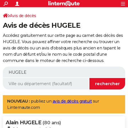
ACTUALITÉS
Connexion
S'inscrire
Avis de décès
Rechercher
Société
Education
Villes
Politique
Faits Divers
Monde
+
SPORT
Avis de décès HUGELE
Football
Cyclisme
Forum
Coupe du monde 2026
Tennis
Rugby
CULTURE
Accédez gratuitement sur cette page au carnet des décès des
TNT
Cinéma
Musique
Programme TV
Streaming
Sorties cinéma
+
HUGELE. Vous pouvez affiner votre recherche ou trouver un
FINANCE
avis de décès ou un avis d'obsèques plus ancien en tapant le
Impôts
Immobilier
Banque
Crédit
Retraite
Epargne
Risques naturels par ville
Assurance
AUTO
nom d'un défunt et/ou le nom ou le code postal d'une
commune dans le moteur de recherche ci-dessous.
Réserver un essai
Berlines
Forum auto
Essais
Citadines
SUV
+
HIGH-TECH
Meilleur smartphone
Ordinateurs
Guide high-tech
Mobiles
Internet
Jeux vidéo
+
BRICOLAGE
Aménagement intérieur
Cuisine
Jardinage
+
Forum
Extérieur
Salle de bains
Rangement
WEEK-END
Escapades
Expositions
Week-end nature
Guides de France
Patrimoine
Musées
+
LIFESTYLE
NOUVEAU :
publiez un
avis de décès gratuit
sur
Linternaute.com
Bien-être
Mode
+
Art de vivre
Loisirs
Modes de vie
SANTE
Alain HUGELE
Guide de la santé
Médicaments
+
Alimentation
Maladies
Sommeil
(80 ans)
VOYAGE