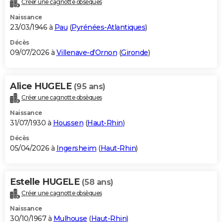
Créer une cagnotte obsèques
City break
Voyage de noces
Climat
Destinations
Voyage nature
Forum
+
PHOTO
Naissance
23/03/1946 à
Pau
(
Pyrénées-Atlantiques
)
GUIDES D'ACHAT
Décès
09/07/2026 à
Villenave-d'Ornon
(
Gironde
)
BONS PLANS
CARTE DE VOEUX
Alice HUGELE
(95 ans)
Carte Bonne année
Carte Pâques
Carte de Noël
Carte Saint-Valentin
Carte d'anniversaire
DICTIONNAIRE
Créer une cagnotte obsèques
Biographies
Expressions
Dictionnaire
Citations
Proverbes
PROGRAMME TV
Naissance
31/07/1930 à
Houssen
(
Haut-Rhin
)
COPAINS D'AVANT
Décès
05/04/2026 à
Ingersheim
(
Haut-Rhin
)
Se connecter
Collèges
Universités
Service militaire
S'inscrire
Lycées
Primaires
Entreprises
Avis de recherche
AVIS DE DÉCÈS
FORUM
Estelle HUGELE
(58 ans)
Lifestyle
Sport
Television
Cinema
Bricolage
Culture
Auto
Voyage
Créer une cagnotte obsèques
Naissance
30/10/1967 à
Mulhouse
(
Haut-Rhin
)