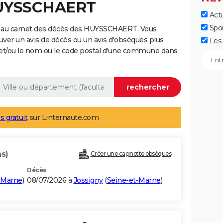
HUYSSCHAERT
Actu
Spo
e au carnet des décès des HUYSSCHAERT. Vous
uver un avis de décès ou un avis d'obsèques plus
Les 
 et/ou le nom ou le code postal d'une commune dans
s gratuit
sur Linternaute.com
ns)
Créer une cagnotte obsèques
Décès
-Marne
)
08/07/2026 à
Jossigny
(
Seine-et-Marne
)