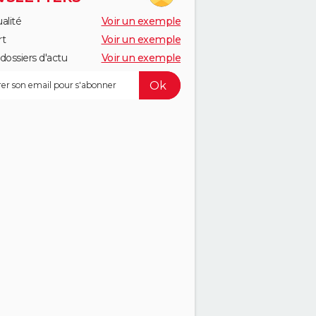
alité
Voir un exemple
rt
Voir un exemple
dossiers d'actu
Voir un exemple