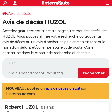
ACTUALITÉS
Connexion
S'inscrire
Avis de décès
Rechercher
Société
Education
Villes
Politique
Faits Divers
Monde
+
SPORT
Avis de décès HUZOL
Football
Cyclisme
Forum
Coupe du monde 2026
Tennis
Rugby
CULTURE
Accédez gratuitement sur cette page au carnet des décès des
TNT
Cinéma
Musique
Programme TV
Streaming
Sorties cinéma
+
HUZOL. Vous pouvez affiner votre recherche ou trouver un
FINANCE
avis de décès ou un avis d'obsèques plus ancien en tapant le
Impôts
Immobilier
Banque
Crédit
Retraite
Epargne
Risques naturels par ville
Assurance
AUTO
nom d'un défunt et/ou le nom ou le code postal d'une
commune dans le moteur de recherche ci-dessous.
Réserver un essai
Berlines
Forum auto
Essais
Citadines
SUV
+
HIGH-TECH
Meilleur smartphone
Ordinateurs
Guide high-tech
Mobiles
Internet
Jeux vidéo
+
BRICOLAGE
Aménagement intérieur
Cuisine
Jardinage
+
Forum
Extérieur
Salle de bains
Rangement
WEEK-END
Escapades
Expositions
Week-end nature
Guides de France
Patrimoine
Musées
+
LIFESTYLE
NOUVEAU :
publiez un
avis de décès gratuit
sur
Linternaute.com
Bien-être
Mode
+
Art de vivre
Loisirs
Modes de vie
SANTE
Robert HUZOL
Guide de la santé
Médicaments
+
Alimentation
Maladies
Sommeil
(81 ans)
VOYAGE