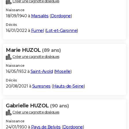
Créer une cagnotte obsèques
City break
Voyage de noces
Climat
Destinations
Voyage nature
Forum
+
PHOTO
Naissance
18/09/1940 à
Marsalès
(
Dordogne
)
GUIDES D'ACHAT
Décès
16/01/2022 à
Fumel
(
Lot-et-Garonne
)
BONS PLANS
CARTE DE VOEUX
Marie HUZOL
(89 ans)
Carte Bonne année
Carte Pâques
Carte de Noël
Carte Saint-Valentin
Carte d'anniversaire
DICTIONNAIRE
Créer une cagnotte obsèques
Biographies
Expressions
Dictionnaire
Citations
Proverbes
PROGRAMME TV
Naissance
16/05/1932 à
Saint-Avold
(
Moselle
)
COPAINS D'AVANT
Décès
20/08/2021 à
Suresnes
(
Hauts-de-Seine
)
Se connecter
Collèges
Universités
Service militaire
S'inscrire
Lycées
Primaires
Entreprises
Avis de recherche
AVIS DE DÉCÈS
FORUM
Gabrielle HUZOL
(90 ans)
Lifestyle
Sport
Television
Cinema
Bricolage
Culture
Auto
Voyage
Créer une cagnotte obsèques
Naissance
24/01/1930 à
Pays de Belvès
(
Dordogne
)