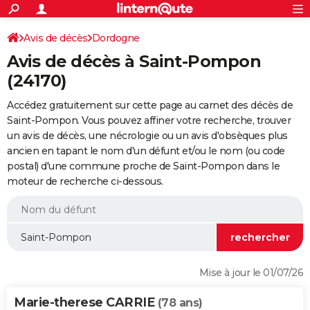
ACTUALITÉS
Connexion
S'inscrire
Avis de décès
Dordogne
Rechercher
Société
Education
Villes
Politique
Faits Divers
Monde
+
SPORT
Avis de décès à Saint-Pompon
Football
Cyclisme
Forum
Coupe du monde 2026
Tennis
Rugby
CULTURE
(24170)
TNT
Cinéma
Musique
Programme TV
Streaming
Sorties cinéma
+
FINANCE
Accédez gratuitement sur cette page au carnet des décès de
Saint-Pompon. Vous pouvez affiner votre recherche, trouver
Impôts
Immobilier
Banque
Crédit
Retraite
Epargne
Risques naturels par ville
Assurance
AUTO
un avis de décès, une nécrologie ou un avis d'obsèques plus
ancien en tapant le nom d'un défunt et/ou le nom (ou code
Réserver un essai
Berlines
Forum auto
Essais
Citadines
SUV
+
HIGH-TECH
postal) d'une commune proche de Saint-Pompon dans le
moteur de recherche ci-dessous.
Meilleur smartphone
Ordinateurs
Guide high-tech
Mobiles
Internet
Jeux vidéo
+
BRICOLAGE
Aménagement intérieur
Cuisine
Jardinage
+
Forum
Extérieur
Salle de bains
Rangement
WEEK-END
Escapades
Expositions
Week-end nature
Guides de France
Patrimoine
Musées
+
LIFESTYLE
Bien-être
Mode
+
Art de vivre
Loisirs
Modes de vie
SANTE
Mise à jour le 01/07/26
Guide de la santé
Médicaments
+
Alimentation
Maladies
Sommeil
VOYAGE
Marie-therese CARRIE
(78 ans)