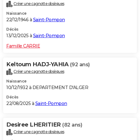
Créer une cagnotte obsèques
City break
Voyage de noces
Climat
Destinations
Voyage nature
Forum
+
PHOTO
Naissance
22/12/1946 à
Saint-Pompon
GUIDES D'ACHAT
Décès
BONS PLANS
13/12/2025 à
Saint-Pompon
CARTE DE VOEUX
Famille CARRIE
Carte Bonne année
Carte Pâques
Carte de Noël
Carte Saint-Valentin
Carte d'anniversaire
DICTIONNAIRE
Keltoum HADJ-YAHIA
(92 ans)
Biographies
Expressions
Dictionnaire
Citations
Proverbes
PROGRAMME TV
Créer une cagnotte obsèques
Naissance
COPAINS D'AVANT
10/12/1932 à DEPARTEMENT D'ALGER
Se connecter
Collèges
Universités
Service militaire
S'inscrire
Lycées
Primaires
Entreprises
Avis de recherche
AVIS DE DÉCÈS
Décès
22/08/2025 à
Saint-Pompon
FORUM
Lifestyle
Sport
Television
Cinema
Bricolage
Culture
Auto
Voyage
Desiree LHERITIER
(82 ans)
Créer une cagnotte obsèques