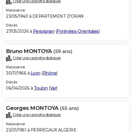
Créer une cagnotte obsèques
City break
Voyage de noces
Climat
Destinations
Voyage nature
Forum
+
PHOTO
Naissance
23/05/1940 à DEPARTEMENT D'ORAN
GUIDES D'ACHAT
Décès
27/05/2026 à
Perpignan
(
Pyrénées-Orientales
)
BONS PLANS
CARTE DE VOEUX
Bruno MONTOYA
(59 ans)
Carte Bonne année
Carte Pâques
Carte de Noël
Carte Saint-Valentin
Carte d'anniversaire
DICTIONNAIRE
Créer une cagnotte obsèques
Biographies
Expressions
Dictionnaire
Citations
Proverbes
PROGRAMME TV
Naissance
30/11/1966 à
Lyon
(
Rhône
)
COPAINS D'AVANT
Décès
06/04/2026 à
Toulon
(
Var
)
Se connecter
Collèges
Universités
Service militaire
S'inscrire
Lycées
Primaires
Entreprises
Avis de recherche
AVIS DE DÉCÈS
FORUM
Georges MONTOYA
(65 ans)
Lifestyle
Sport
Television
Cinema
Bricolage
Culture
Auto
Voyage
Créer une cagnotte obsèques
Naissance
23/01/1961 à PERREGAUX ALGERIE