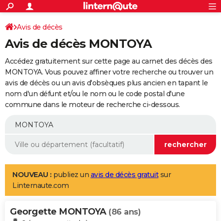
ACTUALITÉS
Connexion
S'inscrire
Avis de décès
Rechercher
Société
Education
Villes
Politique
Faits Divers
Monde
+
SPORT
Avis de décès MONTOYA
Football
Cyclisme
Forum
Coupe du monde 2026
Tennis
Rugby
CULTURE
Accédez gratuitement sur cette page au carnet des décès des
TNT
Cinéma
Musique
Programme TV
Streaming
Sorties cinéma
+
MONTOYA. Vous pouvez affiner votre recherche ou trouver un
FINANCE
avis de décès ou un avis d'obsèques plus ancien en tapant le
Impôts
Immobilier
Banque
Crédit
Retraite
Epargne
Risques naturels par ville
Assurance
AUTO
nom d'un défunt et/ou le nom ou le code postal d'une
commune dans le moteur de recherche ci-dessous.
Réserver un essai
Berlines
Forum auto
Essais
Citadines
SUV
+
HIGH-TECH
Meilleur smartphone
Ordinateurs
Guide high-tech
Mobiles
Internet
Jeux vidéo
+
BRICOLAGE
Aménagement intérieur
Cuisine
Jardinage
+
Forum
Extérieur
Salle de bains
Rangement
WEEK-END
Escapades
Expositions
Week-end nature
Guides de France
Patrimoine
Musées
+
LIFESTYLE
NOUVEAU :
publiez un
avis de décès gratuit
sur
Linternaute.com
Bien-être
Mode
+
Art de vivre
Loisirs
Modes de vie
SANTE
Georgette MONTOYA
Guide de la santé
Médicaments
+
Alimentation
Maladies
Sommeil
(86 ans)
VOYAGE