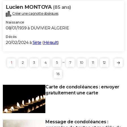
Lucien MONTOYA
(85 ans)
Créer une cagnotte obsèques
Naissance
08/01/1939 à DUVIVIER ALGERIE
Décès
20/02/2024 à
Sète
(
Hérault
)
...
1
2
3
4
5
7
10
11
12
16
Carte de condoléances : envoyer
gratuitement une carte
Message de condoléances :