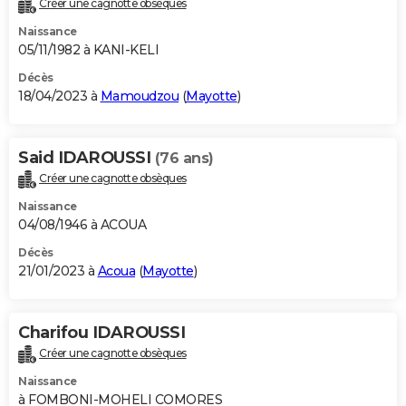
Créer une cagnotte obsèques
City break
Voyage de noces
Climat
Destinations
Voyage nature
Forum
+
PHOTO
Naissance
05/11/1982 à KANI-KELI
GUIDES D'ACHAT
Décès
18/04/2023 à
Mamoudzou
(
Mayotte
)
BONS PLANS
CARTE DE VOEUX
Said IDAROUSSI
(76 ans)
Carte Bonne année
Carte Pâques
Carte de Noël
Carte Saint-Valentin
Carte d'anniversaire
DICTIONNAIRE
Créer une cagnotte obsèques
Biographies
Expressions
Dictionnaire
Citations
Proverbes
PROGRAMME TV
Naissance
04/08/1946 à ACOUA
COPAINS D'AVANT
Décès
21/01/2023 à
Acoua
(
Mayotte
)
Se connecter
Collèges
Universités
Service militaire
S'inscrire
Lycées
Primaires
Entreprises
Avis de recherche
AVIS DE DÉCÈS
FORUM
Charifou IDAROUSSI
Lifestyle
Sport
Television
Cinema
Bricolage
Culture
Auto
Voyage
Créer une cagnotte obsèques
Naissance
à FOMBONI-MOHELI COMORES