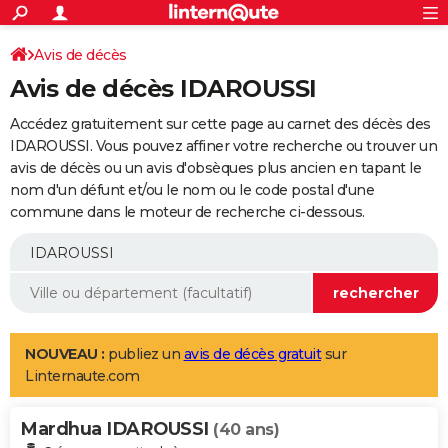
ACTUALITÉS
Connexion
S'inscrire
Avis de décès
Rechercher
Société
Education
Villes
Politique
Faits Divers
Monde
+
SPORT
Avis de décès IDAROUSSI
Football
Cyclisme
Forum
Coupe du monde 2026
Tennis
Rugby
CULTURE
Accédez gratuitement sur cette page au carnet des décès des
TNT
Cinéma
Musique
Programme TV
Streaming
Sorties cinéma
+
IDAROUSSI. Vous pouvez affiner votre recherche ou trouver un
FINANCE
avis de décès ou un avis d'obsèques plus ancien en tapant le
Impôts
Immobilier
Banque
Crédit
Retraite
Epargne
Risques naturels par ville
Assurance
AUTO
nom d'un défunt et/ou le nom ou le code postal d'une
commune dans le moteur de recherche ci-dessous.
Réserver un essai
Berlines
Forum auto
Essais
Citadines
SUV
+
HIGH-TECH
Meilleur smartphone
Ordinateurs
Guide high-tech
Mobiles
Internet
Jeux vidéo
+
BRICOLAGE
Aménagement intérieur
Cuisine
Jardinage
+
Forum
Extérieur
Salle de bains
Rangement
WEEK-END
Escapades
Expositions
Week-end nature
Guides de France
Patrimoine
Musées
+
LIFESTYLE
NOUVEAU :
publiez un
avis de décès gratuit
sur
Linternaute.com
Bien-être
Mode
+
Art de vivre
Loisirs
Modes de vie
SANTE
Mardhua IDAROUSSI
Guide de la santé
Médicaments
+
Alimentation
Maladies
Sommeil
(40 ans)
VOYAGE