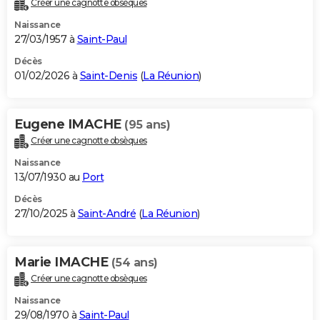
Créer une cagnotte obsèques
City break
Voyage de noces
Climat
Destinations
Voyage nature
Forum
+
PHOTO
Naissance
27/03/1957 à
Saint-Paul
GUIDES D'ACHAT
Décès
01/02/2026 à
Saint-Denis
(
La Réunion
)
BONS PLANS
CARTE DE VOEUX
Eugene IMACHE
(95 ans)
Carte Bonne année
Carte Pâques
Carte de Noël
Carte Saint-Valentin
Carte d'anniversaire
DICTIONNAIRE
Créer une cagnotte obsèques
Biographies
Expressions
Dictionnaire
Citations
Proverbes
PROGRAMME TV
Naissance
13/07/1930 au
Port
COPAINS D'AVANT
Décès
27/10/2025 à
Saint-André
(
La Réunion
)
Se connecter
Collèges
Universités
Service militaire
S'inscrire
Lycées
Primaires
Entreprises
Avis de recherche
AVIS DE DÉCÈS
FORUM
Marie IMACHE
(54 ans)
Lifestyle
Sport
Television
Cinema
Bricolage
Culture
Auto
Voyage
Créer une cagnotte obsèques
Naissance
29/08/1970 à
Saint-Paul