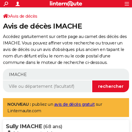
ACTUALITÉS
Connexion
S'inscrire
Avis de décès
Rechercher
Société
Education
Villes
Politique
Faits Divers
Monde
+
SPORT
Avis de décès IMACHE
Football
Cyclisme
Forum
Coupe du monde 2026
Tennis
Rugby
CULTURE
Accédez gratuitement sur cette page au carnet des décès des
TNT
Cinéma
Musique
Programme TV
Streaming
Sorties cinéma
+
IMACHE. Vous pouvez affiner votre recherche ou trouver un
FINANCE
avis de décès ou un avis d'obsèques plus ancien en tapant le
Impôts
Immobilier
Banque
Crédit
Retraite
Epargne
Risques naturels par ville
Assurance
AUTO
nom d'un défunt et/ou le nom ou le code postal d'une
commune dans le moteur de recherche ci-dessous.
Réserver un essai
Berlines
Forum auto
Essais
Citadines
SUV
+
HIGH-TECH
Meilleur smartphone
Ordinateurs
Guide high-tech
Mobiles
Internet
Jeux vidéo
+
BRICOLAGE
Aménagement intérieur
Cuisine
Jardinage
+
Forum
Extérieur
Salle de bains
Rangement
WEEK-END
Escapades
Expositions
Week-end nature
Guides de France
Patrimoine
Musées
+
LIFESTYLE
NOUVEAU :
publiez un
avis de décès gratuit
sur
Linternaute.com
Bien-être
Mode
+
Art de vivre
Loisirs
Modes de vie
SANTE
Sully IMACHE
Guide de la santé
Médicaments
+
Alimentation
Maladies
Sommeil
(68 ans)
VOYAGE