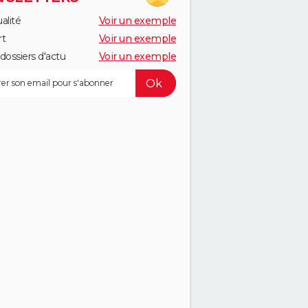
alité
Voir un exemple
rt
Voir un exemple
dossiers d'actu
Voir un exemple