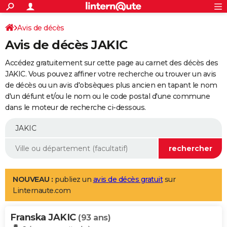
ACTUALITÉS
Connexion
S'inscrire
Avis de décès
Rechercher
Société
Education
Villes
Politique
Faits Divers
Monde
+
SPORT
Avis de décès JAKIC
Football
Cyclisme
Forum
Coupe du monde 2026
Tennis
Rugby
CULTURE
Accédez gratuitement sur cette page au carnet des décès des
TNT
Cinéma
Musique
Programme TV
Streaming
Sorties cinéma
+
JAKIC. Vous pouvez affiner votre recherche ou trouver un avis
FINANCE
de décès ou un avis d'obsèques plus ancien en tapant le nom
Impôts
Immobilier
Banque
Crédit
Retraite
Epargne
Risques naturels par ville
Assurance
AUTO
d'un défunt et/ou le nom ou le code postal d'une commune
dans le moteur de recherche ci-dessous.
Réserver un essai
Berlines
Forum auto
Essais
Citadines
SUV
+
HIGH-TECH
Meilleur smartphone
Ordinateurs
Guide high-tech
Mobiles
Internet
Jeux vidéo
+
BRICOLAGE
Aménagement intérieur
Cuisine
Jardinage
+
Forum
Extérieur
Salle de bains
Rangement
WEEK-END
Escapades
Expositions
Week-end nature
Guides de France
Patrimoine
Musées
+
LIFESTYLE
NOUVEAU :
publiez un
avis de décès gratuit
sur
Linternaute.com
Bien-être
Mode
+
Art de vivre
Loisirs
Modes de vie
SANTE
Franska JAKIC
Guide de la santé
Médicaments
+
Alimentation
Maladies
Sommeil
(93 ans)
VOYAGE