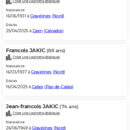
Créer une cagnotte obsèques
City break
Voyage de noces
Climat
Destinations
Voyage nature
Forum
+
PHOTO
Naissance
16/06/1931 à
Gravelines
(
Nord
)
GUIDES D'ACHAT
Décès
25/04/2025 à
Caen
(
Calvados
)
BONS PLANS
CARTE DE VOEUX
Francois JAKIC
(88 ans)
Carte Bonne année
Carte Pâques
Carte de Noël
Carte Saint-Valentin
Carte d'anniversaire
DICTIONNAIRE
Créer une cagnotte obsèques
Biographies
Expressions
Dictionnaire
Citations
Proverbes
PROGRAMME TV
Naissance
16/03/1937 à
Gravelines
(
Nord
)
COPAINS D'AVANT
Décès
16/04/2025 à
Calais
(
Pas-de-Calais
)
Se connecter
Collèges
Universités
Service militaire
S'inscrire
Lycées
Primaires
Entreprises
Avis de recherche
AVIS DE DÉCÈS
FORUM
Jean-francois JAKIC
(74 ans)
Lifestyle
Sport
Television
Cinema
Bricolage
Culture
Auto
Voyage
Créer une cagnotte obsèques
Naissance
26/06/1949 à
Gravelines
(
Nord
)