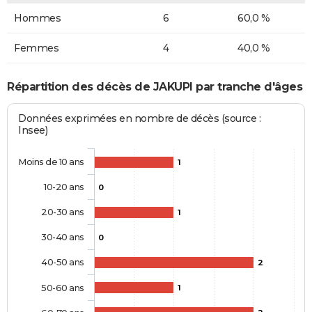
Hommes
6
60,0 %
Femmes
4
40,0 %
Répartition des décès de JAKUPI par tranche d'âges
Données exprimées en nombre de décès (source :
Insee)
Moins de 10 ans
1
10-20 ans
0
20-30 ans
1
30-40 ans
0
40-50 ans
2
50-60 ans
1