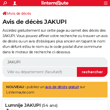
ACTUALITÉS
Connexion
S'inscrire
Avis de décès
Rechercher
Société
Education
Villes
Politique
Faits Divers
Monde
+
SPORT
Avis de décès JAKUPI
Football
Cyclisme
Forum
Coupe du monde 2026
Tennis
Rugby
CULTURE
Accédez gratuitement sur cette page au carnet des décès des
TNT
Cinéma
Musique
Programme TV
Streaming
Sorties cinéma
+
JAKUPI. Vous pouvez affiner votre recherche ou trouver un avis
FINANCE
de décès ou un avis d'obsèques plus ancien en tapant le nom
Impôts
Immobilier
Banque
Crédit
Retraite
Epargne
Risques naturels par ville
Assurance
AUTO
d'un défunt et/ou le nom ou le code postal d'une commune
dans le moteur de recherche ci-dessous.
Réserver un essai
Berlines
Forum auto
Essais
Citadines
SUV
+
HIGH-TECH
Meilleur smartphone
Ordinateurs
Guide high-tech
Mobiles
Internet
Jeux vidéo
+
BRICOLAGE
Aménagement intérieur
Cuisine
Jardinage
+
Forum
Extérieur
Salle de bains
Rangement
WEEK-END
Escapades
Expositions
Week-end nature
Guides de France
Patrimoine
Musées
+
LIFESTYLE
NOUVEAU :
publiez un
avis de décès gratuit
sur
Linternaute.com
Bien-être
Mode
+
Art de vivre
Loisirs
Modes de vie
SANTE
Lumnije JAKUPI
Guide de la santé
Médicaments
+
Alimentation
Maladies
Sommeil
(54 ans)
VOYAGE