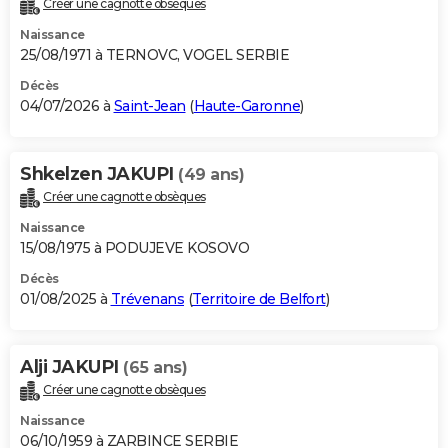
Créer une cagnotte obsèques
City break
Voyage de noces
Climat
Destinations
Voyage nature
Forum
+
PHOTO
Naissance
25/08/1971 à TERNOVC, VOGEL SERBIE
GUIDES D'ACHAT
Décès
04/07/2026 à
Saint-Jean
(
Haute-Garonne
)
BONS PLANS
CARTE DE VOEUX
Shkelzen JAKUPI
(49 ans)
Carte Bonne année
Carte Pâques
Carte de Noël
Carte Saint-Valentin
Carte d'anniversaire
DICTIONNAIRE
Créer une cagnotte obsèques
Biographies
Expressions
Dictionnaire
Citations
Proverbes
PROGRAMME TV
Naissance
15/08/1975 à PODUJEVE KOSOVO
COPAINS D'AVANT
Décès
01/08/2025 à
Trévenans
(
Territoire de Belfort
)
Se connecter
Collèges
Universités
Service militaire
S'inscrire
Lycées
Primaires
Entreprises
Avis de recherche
AVIS DE DÉCÈS
FORUM
Alji JAKUPI
(65 ans)
Lifestyle
Sport
Television
Cinema
Bricolage
Culture
Auto
Voyage
Créer une cagnotte obsèques
Naissance
06/10/1959 à ZARBINCE SERBIE