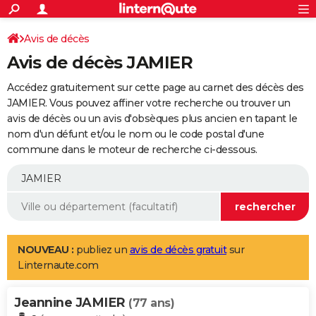
ACTUALITÉS
Connexion
S'inscrire
Avis de décès
Rechercher
Société
Education
Villes
Politique
Faits Divers
Monde
+
SPORT
Avis de décès JAMIER
Football
Cyclisme
Forum
Coupe du monde 2026
Tennis
Rugby
CULTURE
Accédez gratuitement sur cette page au carnet des décès des
TNT
Cinéma
Musique
Programme TV
Streaming
Sorties cinéma
+
JAMIER. Vous pouvez affiner votre recherche ou trouver un
FINANCE
avis de décès ou un avis d'obsèques plus ancien en tapant le
Impôts
Immobilier
Banque
Crédit
Retraite
Epargne
Risques naturels par ville
Assurance
AUTO
nom d'un défunt et/ou le nom ou le code postal d'une
commune dans le moteur de recherche ci-dessous.
Réserver un essai
Berlines
Forum auto
Essais
Citadines
SUV
+
HIGH-TECH
Meilleur smartphone
Ordinateurs
Guide high-tech
Mobiles
Internet
Jeux vidéo
+
BRICOLAGE
Aménagement intérieur
Cuisine
Jardinage
+
Forum
Extérieur
Salle de bains
Rangement
WEEK-END
Escapades
Expositions
Week-end nature
Guides de France
Patrimoine
Musées
+
LIFESTYLE
NOUVEAU :
publiez un
avis de décès gratuit
sur
Linternaute.com
Bien-être
Mode
+
Art de vivre
Loisirs
Modes de vie
SANTE
Jeannine JAMIER
Guide de la santé
Médicaments
+
Alimentation
Maladies
Sommeil
(77 ans)
VOYAGE