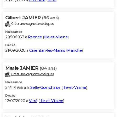
23/05/2021 à
Grenoble
(
Isère
)
Gilbert JAMIER
(86 ans)
Créer une cagnotte obsèques
Naissance
29/10/1933 à
Rannée
(
Ille-et-Vilaine
)
Décès
21/09/2020 à
Carentan-les-Marais
(
Manche
)
Marie JAMIER
(84 ans)
Créer une cagnotte obsèques
Naissance
24/11/1935 à la
Selle-Guerchaise
(
Ille-et-Vilaine
)
Décès
12/07/2020 à
Vitré
(
Ille-et-Vilaine
)