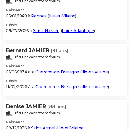
Créer une cagnotte obsèques
City break
Voyage de noces
Climat
Destinations
Voyage nature
Forum
+
PHOTO
Naissance
05/01/1949 à
Rennes
(
Ille-et-Vilaine
)
GUIDES D'ACHAT
Décès
09/07/2026 à
Saint-Nazaire
(
Loire-Atlantique
)
BONS PLANS
CARTE DE VOEUX
Bernard JAMIER
(91 ans)
Carte Bonne année
Carte Pâques
Carte de Noël
Carte Saint-Valentin
Carte d'anniversaire
DICTIONNAIRE
Créer une cagnotte obsèques
Biographies
Expressions
Dictionnaire
Citations
Proverbes
PROGRAMME TV
Naissance
01/06/1934 à la
Guerche-de-Bretagne
(
Ille-et-Vilaine
)
COPAINS D'AVANT
Décès
11/02/2026 à la
Guerche-de-Bretagne
(
Ille-et-Vilaine
)
Se connecter
Collèges
Universités
Service militaire
S'inscrire
Lycées
Primaires
Entreprises
Avis de recherche
AVIS DE DÉCÈS
FORUM
Denise JAMIER
(88 ans)
Lifestyle
Sport
Television
Cinema
Bricolage
Culture
Auto
Voyage
Créer une cagnotte obsèques
Naissance
09/12/1936 à
Saint-Armel
(
Ille-et-Vilaine
)