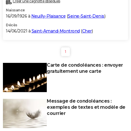
Créer une cagnotte obsèques
City break
Voyage de noces
Climat
Destinations
Voyage nature
Forum
+
PHOTO
Naissance
16/09/1926 à
Neuilly-Plaisance
(
Seine-Saint-Denis
)
GUIDES D'ACHAT
Décès
14/06/2021 à
Saint-Amand-Montrond
(
Cher
)
BONS PLANS
CARTE DE VOEUX
1
Carte Bonne année
Carte Pâques
Carte de Noël
Carte Saint-Valentin
Carte d'anniversaire
DICTIONNAIRE
Carte de condoléances : envoyer
Biographies
Expressions
Dictionnaire
Citations
Proverbes
PROGRAMME TV
gratuitement une carte
COPAINS D'AVANT
Se connecter
Collèges
Universités
Service militaire
S'inscrire
Lycées
Primaires
Entreprises
Avis de recherche
AVIS DE DÉCÈS
Message de condoléances :
FORUM
exemples de textes et modèle de
Lifestyle
Sport
Television
Cinema
Bricolage
Culture
Auto
Voyage
courrier