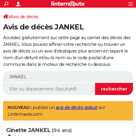
ACTUALITÉS
Connexion
S'inscrire
Avis de décès
Rechercher
Société
Education
Villes
Politique
Faits Divers
Monde
+
SPORT
Avis de décès JANKEL
Football
Cyclisme
Forum
Coupe du monde 2026
Tennis
Rugby
CULTURE
Accédez gratuitement sur cette page au carnet des décès des
TNT
Cinéma
Musique
Programme TV
Streaming
Sorties cinéma
+
JANKEL. Vous pouvez affiner votre recherche ou trouver un
FINANCE
avis de décès ou un avis d'obsèques plus ancien en tapant le
Impôts
Immobilier
Banque
Crédit
Retraite
Epargne
Risques naturels par ville
Assurance
AUTO
nom d'un défunt et/ou le nom ou le code postal d'une
commune dans le moteur de recherche ci-dessous.
Réserver un essai
Berlines
Forum auto
Essais
Citadines
SUV
+
HIGH-TECH
Meilleur smartphone
Ordinateurs
Guide high-tech
Mobiles
Internet
Jeux vidéo
+
BRICOLAGE
Aménagement intérieur
Cuisine
Jardinage
+
Forum
Extérieur
Salle de bains
Rangement
WEEK-END
Escapades
Expositions
Week-end nature
Guides de France
Patrimoine
Musées
+
LIFESTYLE
NOUVEAU :
publiez un
avis de décès gratuit
sur
Linternaute.com
Bien-être
Mode
+
Art de vivre
Loisirs
Modes de vie
SANTE
Ginette JANKEL
Guide de la santé
Médicaments
+
Alimentation
Maladies
Sommeil
(94 ans)
VOYAGE