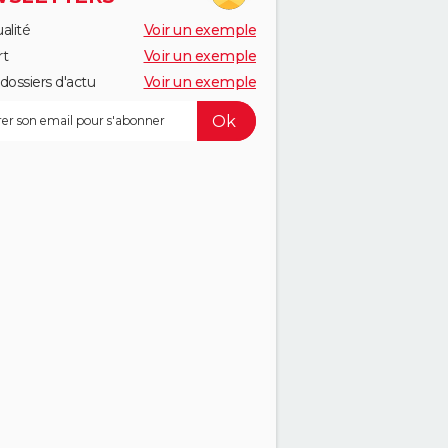
alité
Voir un exemple
rt
Voir un exemple
dossiers d'actu
Voir un exemple