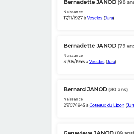
Bernadette JANOD
(98 an
Naissance
17/11/1927 à
Vescles
(
Jura
)
Bernadette JANOD
(79 an
Naissance
31/05/1946 à
Vescles
(
Jura
)
Bernard JANOD
(80 ans)
Naissance
27/07/1945 à
Coteaux du Lizon
(
Jur
Genevieve JANOD
(89 ans