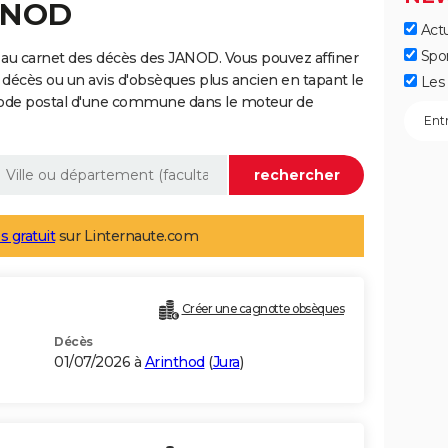
JANOD
Actu
Spo
 au carnet des décès des JANOD. Vous pouvez affiner
 décès ou un avis d'obsèques plus ancien en tapant le
Les 
code postal d'une commune dans le moteur de
s gratuit
sur Linternaute.com
Créer une cagnotte obsèques
Décès
01/07/2026 à
Arinthod
(
Jura
)